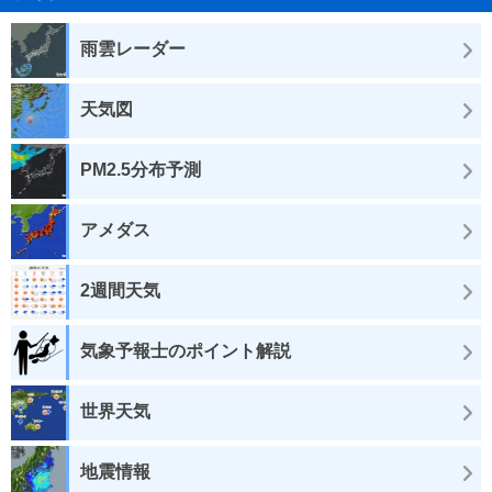
雨雲レーダー
天気図
PM2.5分布予測
アメダス
2週間天気
気象予報士のポイント解説
世界天気
地震情報