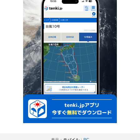
表示：
モバイル
｜
PC