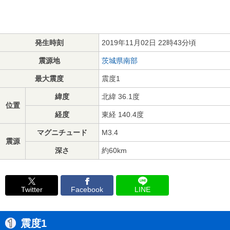
発生時刻
2019年11月02日 22時43分頃
震源地
茨城県南部
最大震度
震度1
緯度
北緯 36.1度
位置
経度
東経 140.4度
マグニチュード
M3.4
震源
深さ
約60km
Twitter
Facebook
LINE
震度1