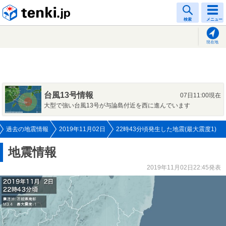
tenki.jp
検索
メニュー
現在地
台風13号情報
07日11:00現在
大型で強い台風13号が与論島付近を西に進んでいます
過去の地震情報
2019年11月02日
22時43分頃発生した地震(最大震度1)
地震情報
2019年11月02日22:45発表