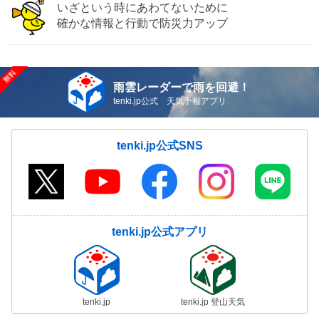
いざという時にあわてないために
確かな情報と行動で防災力アップ
雨雲レーダーで雨を回避！
tenki.jp公式 天気予報アプリ
tenki.jp公式SNS
tenki.jp公式アプリ
tenki.jp
tenki.jp 登山天気