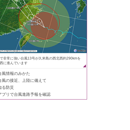
で非常に強い台風13号が久米島の西北西約290kmを
西に進んでいます
台風情報のみかた
台風の接近、上陸に備えて
知る防災
アプリで台風進路予報を確認