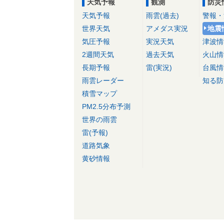
天気予報
観測
防災
天気予報
雨雲(過去)
警報・
世界天気
アメダス実況
地震
気圧予報
実況天気
津波情
2週間天気
過去天気
火山情
長期予報
雷(実況)
台風情
雨雲レーダー
知る防
積雪マップ
PM2.5分布予測
世界の雨雲
雷(予報)
道路気象
黄砂情報