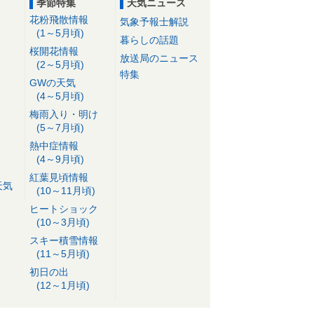
季節特集
天気ニュース
花粉飛散情報
気象予報士解説
(1～5月頃)
暮らしの話題
桜開花情報
放送局のニュース
(2～5月頃)
特集
GWの天気
(4～5月頃)
梅雨入り・明け
(5～7月頃)
熱中症情報
(4～9月頃)
紅葉見頃情報
天気
(10～11月頃)
ヒートショック
(10～3月頃)
スキー積雪情報
(11～5月頃)
初日の出
(12～1月頃)