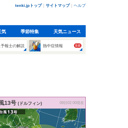
tenki.jpトップ
｜
サイトマップ
｜
ヘルプ
天気
季節特集
天気ニュース
象予報士の解説
熱中症情報
注目
風13号
(ドルフィン)
09日02:00現在