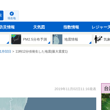
索
現在地
防災情報
天気図
指数情報
レジャー
PM2.5分布予測
地震情報
気
11月02日
11時12分頃発生した地震(最大震度1)
台
2019年11月02日11:16発表