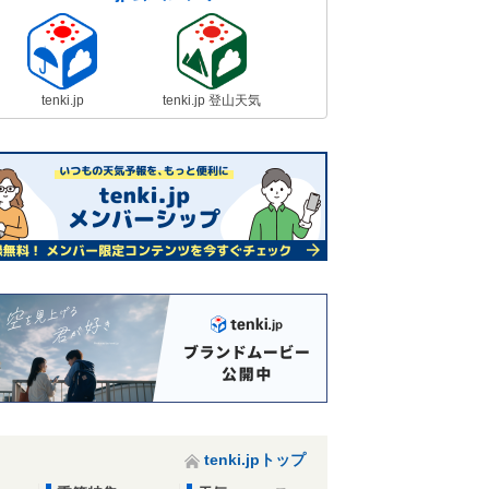
tenki.jp
tenki.jp 登山天気
tenki.jpトップ