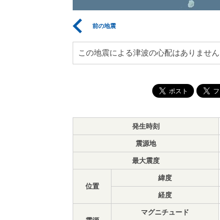
前の地震
この地震による津波の心配はありません
発生時刻
震源地
最大震度
緯度
位置
経度
マグニチュード