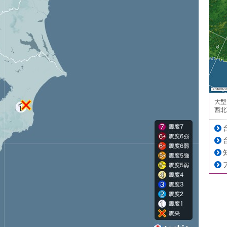
大型
西北