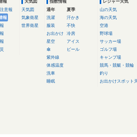
情報
天気図
指数情報
レジャー天気
注意報
天気図
通年
夏季
山の天気
情報
気象衛星
洗濯
汗かき
海の天気
報
世界衛星
服装
不快
空港
報
お出かけ
冷房
野球場
報
星空
アイス
サッカー場
災
傘
ビール
ゴルフ場
紫外線
キャンプ場
体感温度
競馬・競艇・競輪
洗車
釣り
睡眠
お出かけスポット