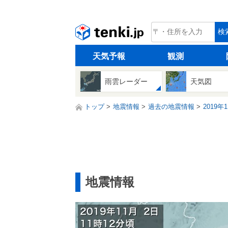
tenki.jp
検
天気予報
観測
雨雲レーダー
天気図
トップ
地震情報
過去の地震情報
2019年
地震情報