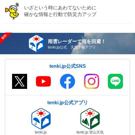
いざという時にあわてないために
確かな情報と行動で防災力アップ
雨雲レーダーで雨を回避！
tenki.jp公式 天気予報アプリ
tenki.jp公式SNS
tenki.jp公式アプリ
tenki.jp
tenki.jp 登山天気