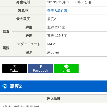
発生時刻
2019年11月02日 00時38分頃
震源地
奄美大島近海
最大震度
震度2
緯度
北緯 28.4度
位置
経度
東経 129.5度
マグニチュード
M4.2
震源
深さ
約30km
Twitter
Facebook
LINE
震度2
鹿児島県
奄美市
大和村
瀬戸内町