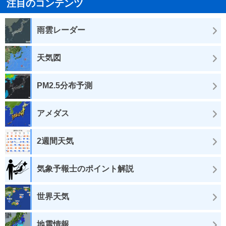
注目のコンテンツ
雨雲レーダー
天気図
PM2.5分布予測
アメダス
2週間天気
気象予報士のポイント解説
世界天気
地震情報