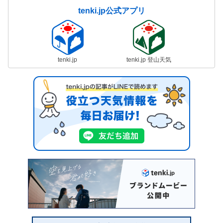
tenki.jp公式アプリ
tenki.jp
tenki.jp 登山天気