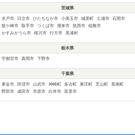
茨城県
水戸市
日立市
ひたちなか市
小美玉市
城里町
土浦市
石岡市
龍ケ崎市
取手市
つくば市
潮来市
筑西市
稲敷市
かすみがうら市
桜川市
行方市
美浦村
栃木県
宇都宮市
真岡市
下野市
千葉県
東金市
匝瑳市
山武市
神崎町
多古町
東庄町
芝山町
長南町
野田市
成田市
市原市
白井市
富里市