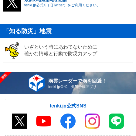
tenki.jp公式X（旧Twitter）をご利用ください。
「知る防災」地震
いざという時にあわてないために
確かな情報と行動で防災力アップ
雨雲レーダーで雨を回避！
tenki.jp公式 天気予報アプリ
tenki.jp公式SNS