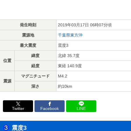
発生時刻
2019年03月17日 06時07分頃
震源地
千葉県東方沖
最大震度
震度3
緯度
北緯 35.7度
位置
経度
東経 140.9度
マグニチュード
M4.2
震源
深さ
約10km
Twitter
Facebook
LINE
震度3