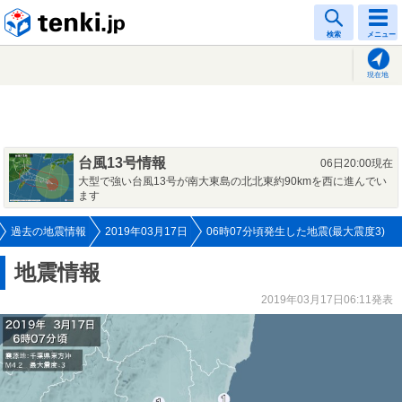
tenki.jp
検索
メニュー
現在地
台風13号情報
06日20:00現在
大型で強い台風13号が南大東島の北北東約90kmを西に進んでい
ます
過去の地震情報
2019年03月17日
06時07分頃発生した地震(最大震度3)
地震情報
2019年03月17日06:11発表