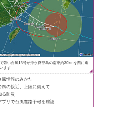
で強い台風13号が沖永良部島の南東約30kmを西に進
います
台風情報のみかた
台風の接近、上陸に備えて
知る防災
アプリで台風進路予報を確認