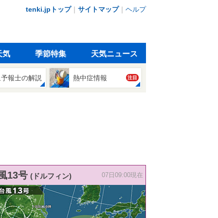
tenki.jpトップ
｜
サイトマップ
｜
ヘルプ
天気
季節特集
天気ニュース
象予報士の解説
熱中症情報
注目
風13号
(ドルフィン)
07日09:00現在