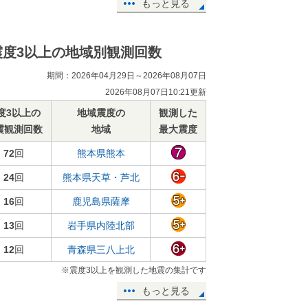
もっと見る
震度3以上の地域別観測回数
期間：2026年04月29日～2026年08月07日
2026年08月07日10:21更新
度3以上の
地域震度の
観測した
震観測回数
地域
最大震度
72
回
熊本県熊本
24
回
熊本県天草・芦北
16
回
鹿児島県薩摩
13
回
岩手県内陸北部
12
回
青森県三八上北
※震度3以上を観測した地震の集計です
もっと見る