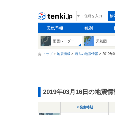
tenki.jp
検
天気予報
観測
雨雲レーダー
天気図
トップ
地震情報
過去の地震情報
2019年
2019年03月16日の地震情
▼発生時刻