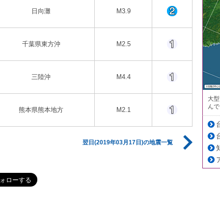
日向灘
M3.9
千葉県東方沖
M2.5
三陸沖
M4.4
大型
んで
熊本県熊本地方
M2.1
翌日(2019年03月17日)の地震一覧