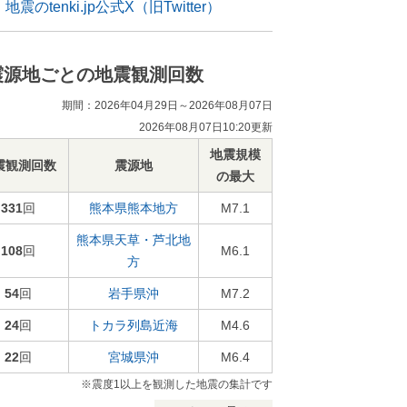
地震のtenki.jp公式X（旧Twitter）
震源地ごとの地震観測回数
期間：2026年04月29日～2026年08月07日
2026年08月07日10:20更新
地震規模
震観測回数
震源地
の最大
331
回
熊本県熊本地方
M7.1
熊本県天草・芦北地
108
回
M6.1
方
54
回
岩手県沖
M7.2
24
回
トカラ列島近海
M4.6
22
回
宮城県沖
M6.4
※震度1以上を観測した地震の集計です