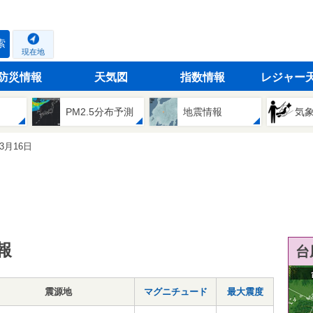
索
現在地
防災情報
天気図
指数情報
レジャー
PM2.5分布予測
地震情報
気
03月16日
報
台
震源地
マグニチュード
最大震度