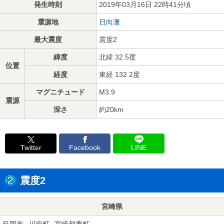
発生時刻
2019年03月16日 22時41分頃
震源地
日向灘
最大震度
震度2
緯度
北緯 32.5度
位置
経度
東経 132.2度
マグニチュード
M3.9
震源
深さ
約20km
Twitter
Facebook
LINE
震度2
宮崎県
延岡市
川南町
宮崎都農町