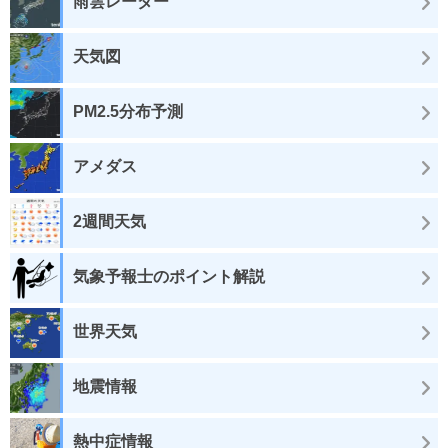
雨雲レーダー
天気図
PM2.5分布予測
アメダス
2週間天気
気象予報士のポイント解説
世界天気
地震情報
熱中症情報