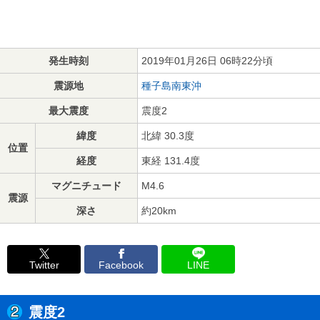
発生時刻
2019年01月26日 06時22分頃
震源地
種子島南東沖
最大震度
震度2
緯度
北緯 30.3度
位置
経度
東経 131.4度
マグニチュード
M4.6
震源
深さ
約20km
Twitter
Facebook
LINE
震度2