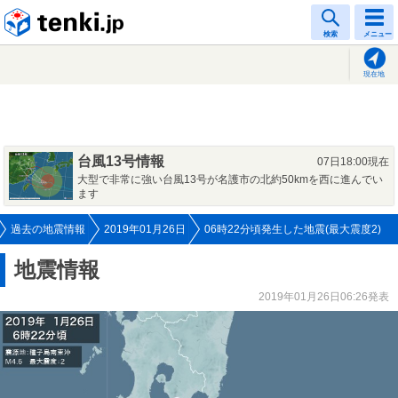
tenki.jp
検索
メニュー
現在地
台風13号情報
07日18:00現在
大型で非常に強い台風13号が名護市の北約50kmを西に進んでい
ます
過去の地震情報
2019年01月26日
06時22分頃発生した地震(最大震度2)
地震情報
2019年01月26日06:26発表