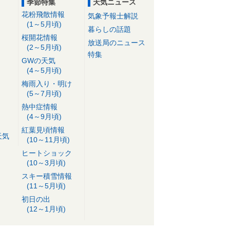
季節特集
天気ニュース
花粉飛散情報
気象予報士解説
(1～5月頃)
暮らしの話題
桜開花情報
放送局のニュース
(2～5月頃)
特集
GWの天気
(4～5月頃)
梅雨入り・明け
(5～7月頃)
熱中症情報
(4～9月頃)
紅葉見頃情報
天気
(10～11月頃)
ヒートショック
(10～3月頃)
スキー積雪情報
(11～5月頃)
初日の出
(12～1月頃)