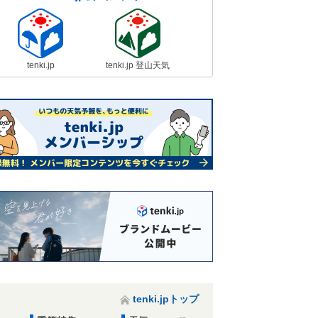
tenki.jp
tenki.jp 登山天気
tenki.jpトップ