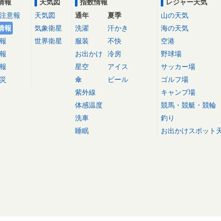
情報
天気図
指数情報
レジャー天気
注意報
天気図
通年
夏季
山の天気
情報
気象衛星
洗濯
汗かき
海の天気
報
世界衛星
服装
不快
空港
報
お出かけ
冷房
野球場
報
星空
アイス
サッカー場
災
傘
ビール
ゴルフ場
紫外線
キャンプ場
体感温度
競馬・競艇・競輪
洗車
釣り
睡眠
お出かけスポット