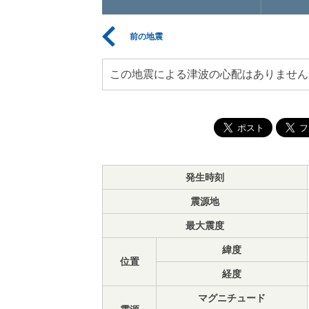
前の地震
この地震による津波の心配はありません
発生時刻
震源地
最大震度
緯度
位置
経度
マグニチュード