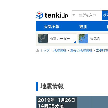
tenki.jp
検
天気予報
観測
雨雲レーダー
天気図
トップ
地震情報
過去の地震情報
2019年
地震情報