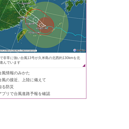
で非常に強い台風13号が久米島の北西約130kmを北
進んでいます
台風情報のみかた
台風の接近、上陸に備えて
知る防災
アプリで台風進路予報を確認