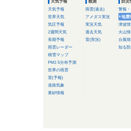
天気予報
観測
防災
天気予報
雨雲(過去)
警報・
世界天気
アメダス実況
地震
気圧予報
実況天気
津波情
2週間天気
過去天気
火山情
長期予報
雷(実況)
台風情
雨雲レーダー
知る防
積雪マップ
PM2.5分布予測
世界の雨雲
雷(予報)
道路気象
黄砂情報