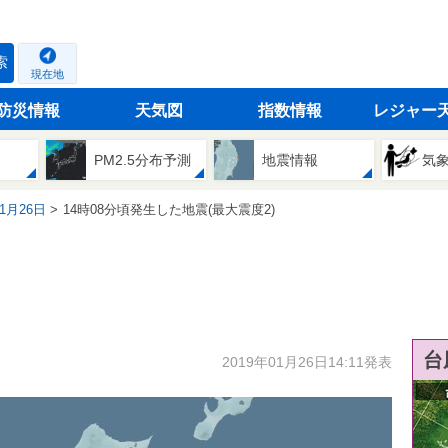
索
現在地
防災情報
天気図
指数情報
レジャー
PM2.5分布予測
地震情報
気
01月26日
14時08分頃発生した地震(最大震度2)
台
2019年01月26日14:11発表