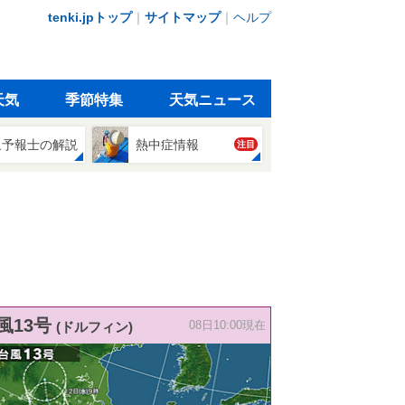
tenki.jpトップ
｜
サイトマップ
｜
ヘルプ
天気
季節特集
天気ニュース
象予報士の解説
熱中症情報
注目
風13号
(ドルフィン)
08日10:00現在