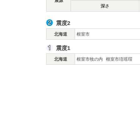
震源
深さ
震度2
北海道
根室市
震度1
北海道
根室市牧の内
根室市珸瑶瑁