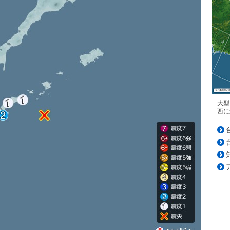
大型
西に