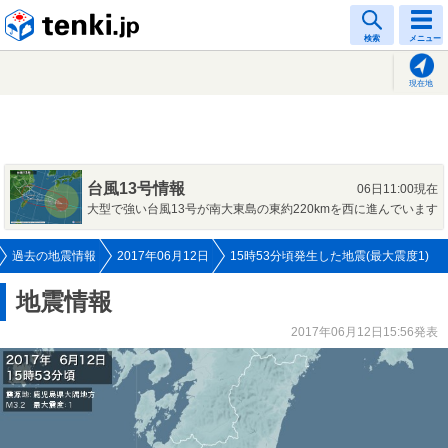
tenki.jp
検索
メニュー
現在地
台風13号情報
06日11:00現在
大型で強い台風13号が南大東島の東約220kmを西に進んでいます
過去の地震情報
2017年06月12日
15時53分頃発生した地震(最大震度1)
地震情報
2017年06月12日15:56発表