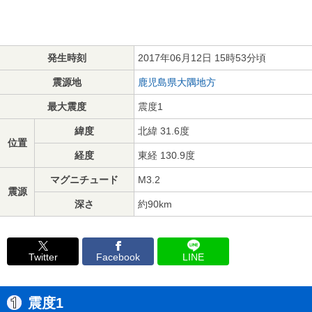
発生時刻
2017年06月12日 15時53分頃
震源地
鹿児島県大隅地方
最大震度
震度1
緯度
北緯 31.6度
位置
経度
東経 130.9度
マグニチュード
M3.2
震源
深さ
約90km
Twitter
Facebook
LINE
震度1