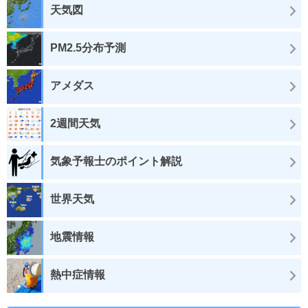
天気図
PM2.5分布予測
アメダス
2週間天気
気象予報士のポイント解説
世界天気
地震情報
熱中症情報