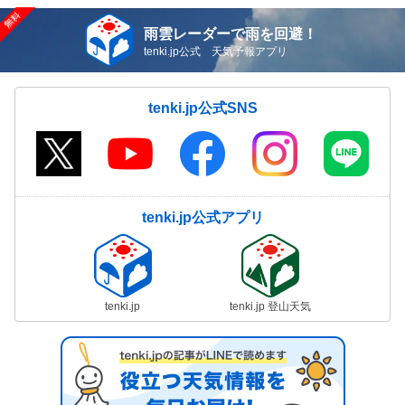
雨雲レーダーで雨を回避！
tenki.jp公式 天気予報アプリ
tenki.jp公式SNS
tenki.jp公式アプリ
tenki.jp
tenki.jp 登山天気