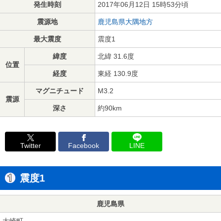
発生時刻
2017年06月12日 15時53分頃
震源地
鹿児島県大隅地方
最大震度
震度1
緯度
北緯 31.6度
位置
経度
東経 130.9度
マグニチュード
M3.2
震源
深さ
約90km
Twitter
Facebook
LINE
震度1
鹿児島県
大崎町