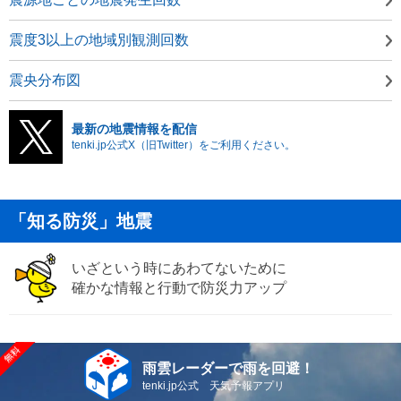
震度3以上の地域別観測回数
震央分布図
最新の地震情報を配信
tenki.jp公式X（旧Twitter）をご利用ください。
「知る防災」地震
いざという時にあわてないために
確かな情報と行動で防災力アップ
雨雲レーダーで雨を回避！
tenki.jp公式 天気予報アプリ