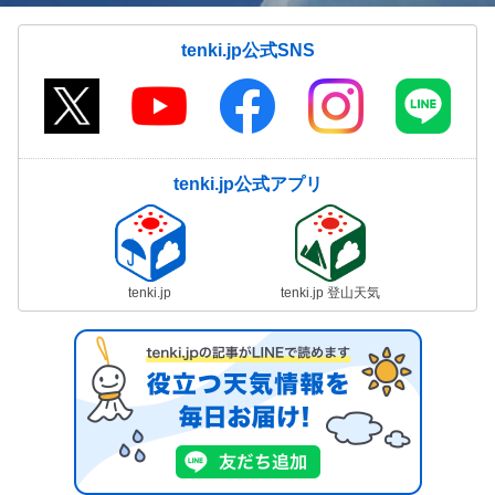
tenki.jp公式SNS
tenki.jp公式アプリ
tenki.jp
tenki.jp 登山天気