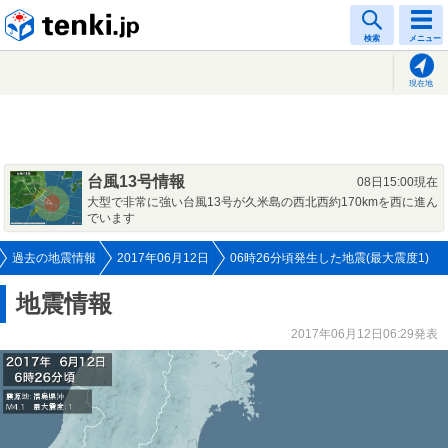
tenki.jp
検索
メニュー
現在地
台風13号情報
08日15:00現在
大型で非常に強い台風13号が久米島の西北西約170kmを西に進ん
でいます
過去の地震情報
2017年06月12日
06時26分頃発生した地震(最大震度1)
地震情報
2017年06月12日06:29発表