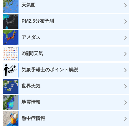
天気図
PM2.5分布予測
アメダス
2週間天気
気象予報士のポイント解説
世界天気
地震情報
熱中症情報