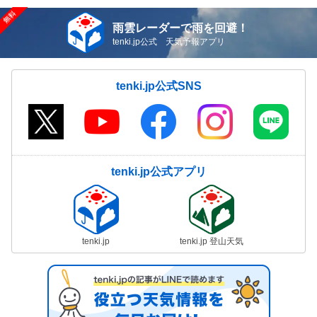
雨雲レーダーで雨を回避！
tenki.jp公式 天気予報アプリ
tenki.jp公式SNS
tenki.jp公式アプリ
tenki.jp
tenki.jp 登山天気