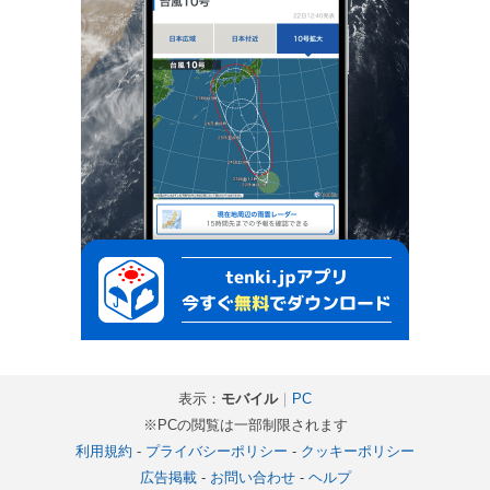
表示：
モバイル
｜
PC
※PCの閲覧は一部制限されます
利用規約
-
プライバシーポリシー
-
クッキーポリシー
広告掲載
-
お問い合わせ
-
ヘルプ