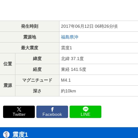
発生時刻
2017年06月12日 06時26分頃
震源地
福島県沖
最大震度
震度1
緯度
北緯 37.1度
位置
経度
東経 141.5度
マグニチュード
M4.1
震源
深さ
約10km
Twitter
Facebook
LINE
震度1