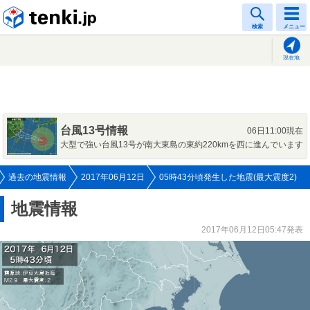
tenki.jp
検索
メニュー
現在地
台風13号情報
06日11:00現在
大型で強い台風13号が南大東島の東約220kmを西に進んでいます
過去の地震情報
2017年06月12日
05時43分頃発生した地震(最大震度2)
地震情報
2017年06月12日05:47発表