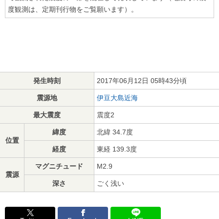
度観測は、定期刊行物をご覧願います）。
発生時刻
2017年06月12日 05時43分頃
震源地
伊豆大島近海
最大震度
震度2
緯度
北緯 34.7度
位置
経度
東経 139.3度
マグニチュード
M2.9
震源
深さ
ごく浅い