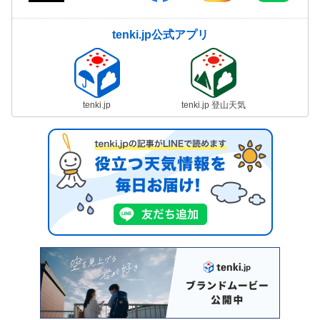
tenki.jp公式アプリ
tenki.jp
tenki.jp 登山天気