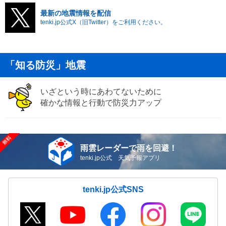
最新の地震情報を配信
tenki.jp公式X（旧Twitter）をご利用ください。
「知る防災」地震
いざという時にあわてないために
確かな情報と行動で防災力アップ
雨雲レーダーで雨を回避！
tenki.jp公式 天気予報アプリ
tenki.jp公式SNS