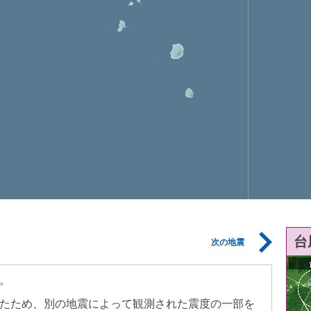
台
次の地震
。
たため、別の地震によって観測された震度の一部を