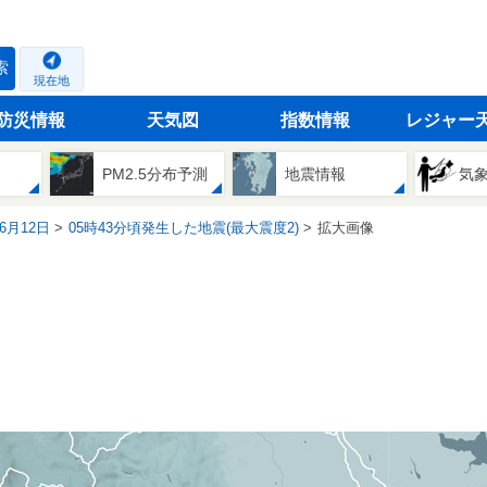
索
現在地
防災情報
天気図
指数情報
レジャー
PM2.5分布予測
地震情報
気
06月12日
05時43分頃発生した地震(最大震度2)
拡大画像