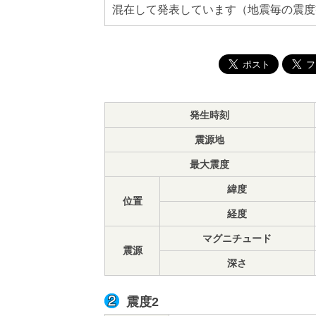
混在して発表しています（地震毎の震度
発生時刻
震源地
最大震度
緯度
位置
経度
マグニチュード
震源
深さ
震度2