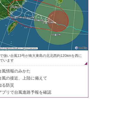
で強い台風13号が南大東島の北北西約120kmを西に
でいます
台風情報のみかた
台風の接近、上陸に備えて
知る防災
アプリで台風進路予報を確認