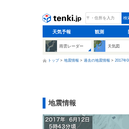
tenki.jp
検
天気予報
観測
雨雲レーダー
天気図
トップ
地震情報
過去の地震情報
2017年
地震情報