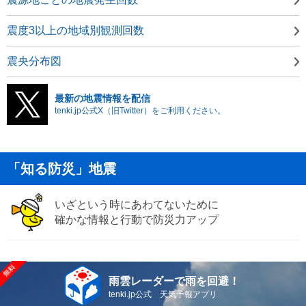
震度3以上の地域別観測回数
震央分布図
最新の地震情報を配信
tenki.jp公式X（旧Twitter）をご利用ください。
「知る防災」地震
いざという時にあわてないために
確かな情報と行動で防災力アップ
雨雲レーダーで雨を回避！
tenki.jp公式 天気予報アプリ