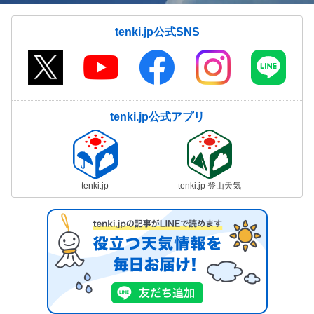
tenki.jp公式SNS
tenki.jp公式アプリ
tenki.jp
tenki.jp 登山天気