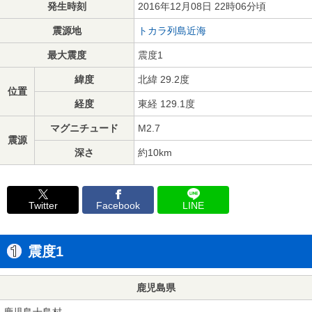
発生時刻
2016年12月08日 22時06分頃
震源地
トカラ列島近海
最大震度
震度1
緯度
北緯 29.2度
位置
経度
東経 129.1度
マグニチュード
M2.7
震源
深さ
約10km
Twitter
Facebook
LINE
震度1
鹿児島県
鹿児島十島村