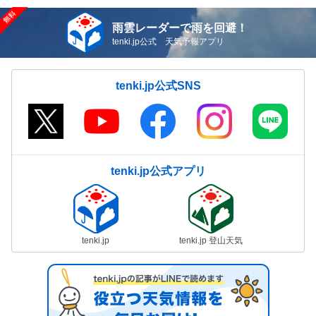
雨雲レーダーで雨を回避！
tenki.jp公式 天気予報アプリ
tenki.jp公式SNS
tenki.jp公式アプリ
tenki.jp
tenki.jp 登山天気