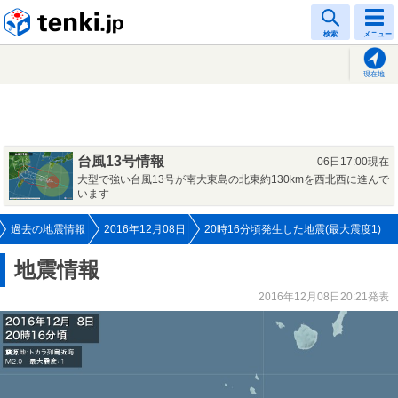
tenki.jp
検索
メニュー
現在地
台風13号情報
06日17:00現在
大型で強い台風13号が南大東島の北東約130kmを西北西に進んで
います
過去の地震情報
2016年12月08日
20時16分頃発生した地震(最大震度1)
地震情報
2016年12月08日20:21発表