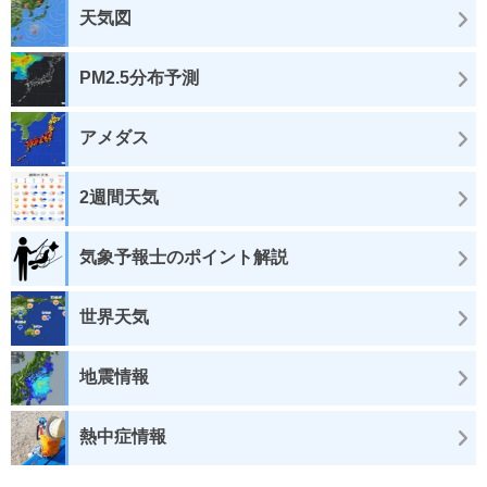
天気図
PM2.5分布予測
アメダス
2週間天気
気象予報士のポイント解説
世界天気
地震情報
熱中症情報