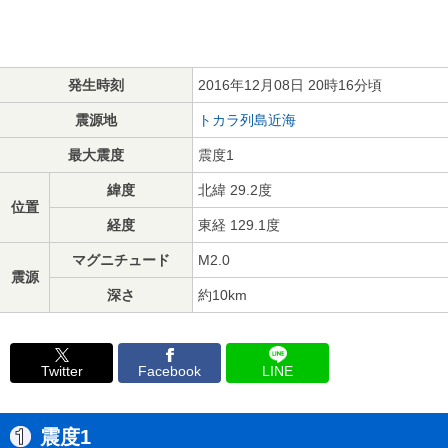
発生時刻
2016年12月08日 20時16分頃
震源地
トカラ列島近海
最大震度
震度1
緯度
北緯 29.2度
位置
経度
東経 129.1度
マグニチュード
M2.0
震源
深さ
約10km
Twitter
Facebook
LINE
震度1