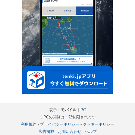
表示：
モバイル
｜
PC
※PCの閲覧は一部制限されます
利用規約
-
プライバシーポリシー
-
クッキーポリシー
広告掲載
-
お問い合わせ
-
ヘルプ