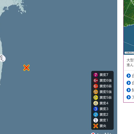
大型
進ん