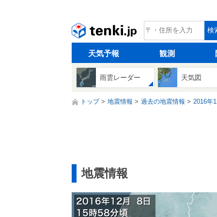
tenki.jp
検
天気予報
観測
雨雲レーダー
天気図
トップ
地震情報
過去の地震情報
2016年
地震情報