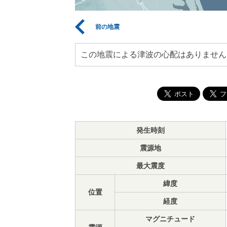
前の地震
この地震による津波の心配はありません
発生時刻
震源地
最大震度
緯度
位置
経度
マグニチュード