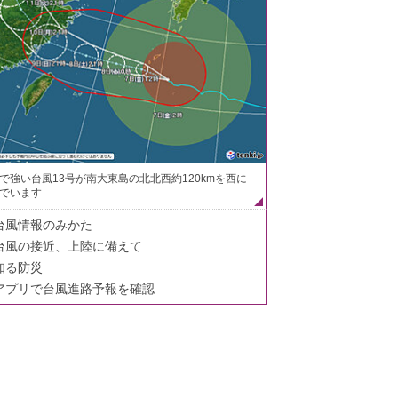
で強い台風13号が南大東島の北北西約120kmを西に
でいます
台風情報のみかた
台風の接近、上陸に備えて
知る防災
アプリで台風進路予報を確認