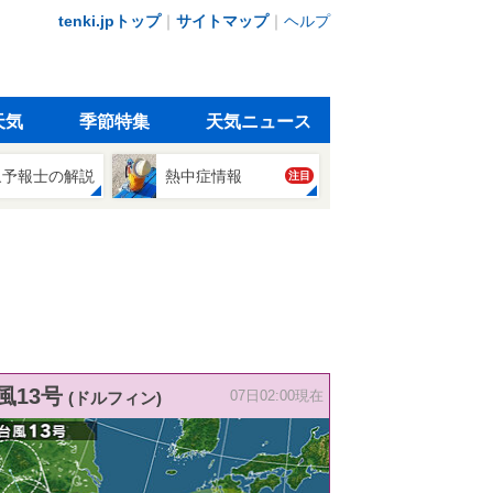
tenki.jpトップ
｜
サイトマップ
｜
ヘルプ
天気
季節特集
天気ニュース
象予報士の解説
熱中症情報
注目
風13号
(ドルフィン)
07日02:00現在