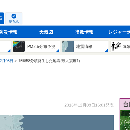
索
現在地
防災情報
天気図
指数情報
レジャー
PM2.5分布予測
地震情報
気
12月08日
15時58分頃発生した地震(最大震度1)
台
2016年12月08日16:01発表