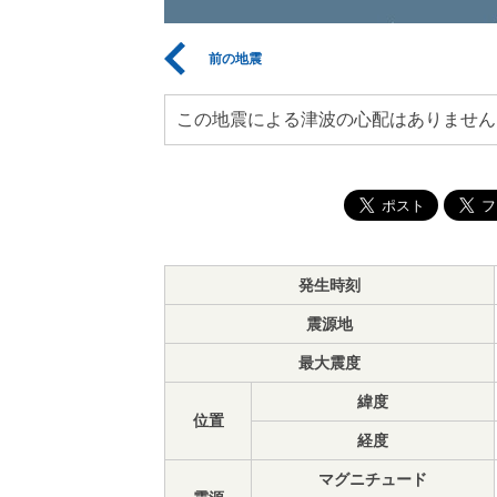
前の地震
この地震による津波の心配はありません
発生時刻
震源地
最大震度
緯度
位置
経度
マグニチュード