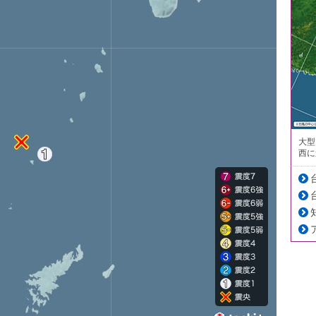
大型
西に