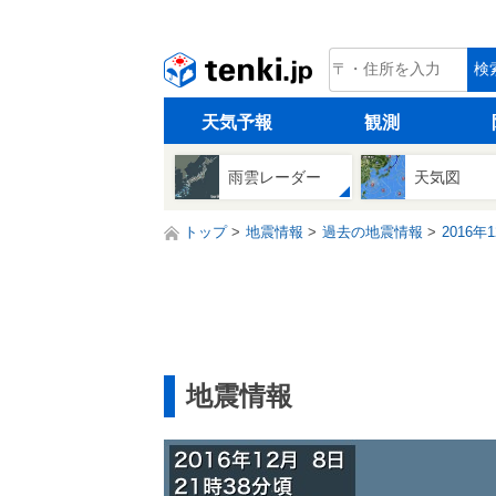
tenki.jp
検
天気予報
観測
雨雲レーダー
天気図
トップ
地震情報
過去の地震情報
2016年
地震情報