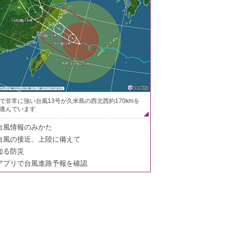
で非常に強い台風13号が久米島の西北西約170kmを
進んでいます
台風情報のみかた
台風の接近、上陸に備えて
知る防災
アプリで台風進路予報を確認