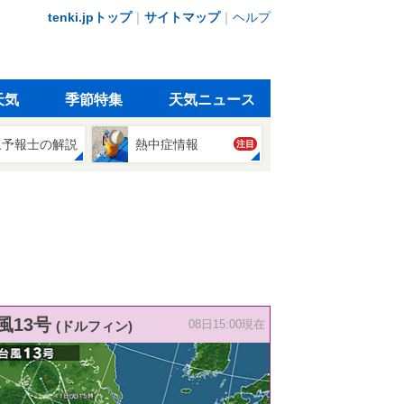
tenki.jpトップ
｜
サイトマップ
｜
ヘルプ
天気
季節特集
天気ニュース
象予報士の解説
熱中症情報
注目
風13号
(ドルフィン)
08日15:00現在