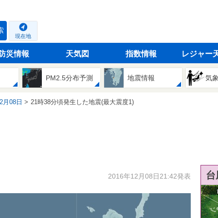
索
現在地
防災情報
天気図
指数情報
レジャー
PM2.5分布予測
地震情報
気
12月08日
21時38分頃発生した地震(最大震度1)
台
2016年12月08日21:42発表