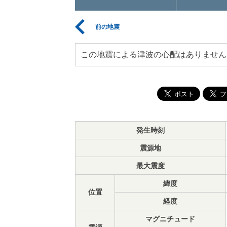
前の地震
この地震による津波の心配はありません
発生時刻
震源地
最大震度
緯度
位置
経度
マグニチュード