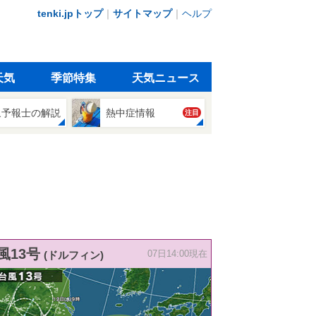
tenki.jpトップ
｜
サイトマップ
｜
ヘルプ
天気
季節特集
天気ニュース
象予報士の解説
熱中症情報
注目
風13号
(ドルフィン)
07日14:00現在