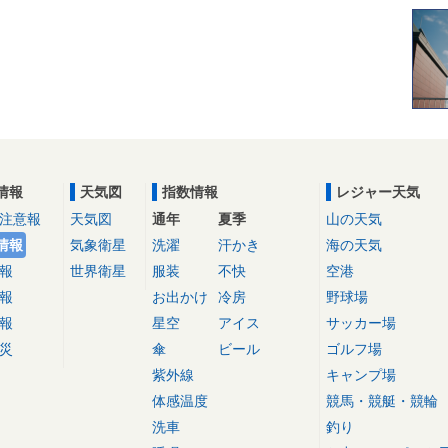
情報
天気図
指数情報
レジャー天気
注意報
天気図
通年
夏季
山の天気
情報
気象衛星
洗濯
汗かき
海の天気
報
世界衛星
服装
不快
空港
報
お出かけ
冷房
野球場
報
星空
アイス
サッカー場
災
傘
ビール
ゴルフ場
紫外線
キャンプ場
体感温度
競馬・競艇・競輪
洗車
釣り