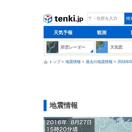
tenki.jp
検
天気予報
観測
雨雲レーダー
天気図
トップ
地震情報
過去の地震情報
2016年
地震情報