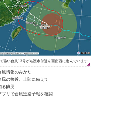
で強い台風13号が名護市付近を西南西に進んでいます
台風情報のみかた
台風の接近、上陸に備えて
知る防災
アプリで台風進路予報を確認