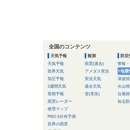
全国のコンテンツ
天気予報
観測
防災
天気予報
雨雲(過去)
警報・
世界天気
アメダス実況
地震
気圧予報
実況天気
津波情
2週間天気
過去天気
火山情
長期予報
雷(実況)
台風情
雨雲レーダー
知る防
積雪マップ
PM2.5分布予測
世界の雨雲