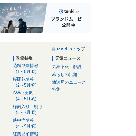
tenki.jpトップ
季節特集
天気ニュース
花粉飛散情報
気象予報士解説
(1～5月頃)
暮らしの話題
桜開花情報
放送局のニュース
(2～5月頃)
特集
GWの天気
(4～5月頃)
梅雨入り・明け
(5～7月頃)
熱中症情報
(4～9月頃)
紅葉見頃情報