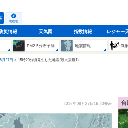
索
現在地
防災情報
天気図
指数情報
レジャー
PM2.5分布予測
地震情報
気
08月27日
15時20分頃発生した地震(最大震度1)
台
2016年08月27日15:23発表