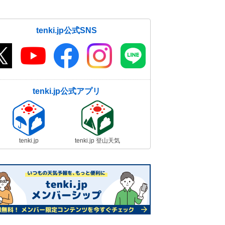
tenki.jp公式SNS
tenki.jp公式アプリ
tenki.jp
tenki.jp 登山天気