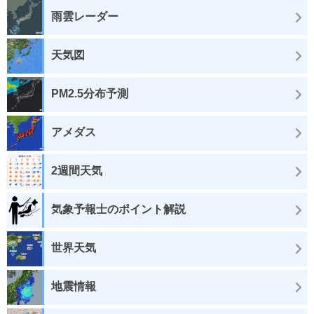
雨雲レーダー
天気図
PM2.5分布予測
アメダス
2週間天気
気象予報士のポイント解説
世界天気
地震情報