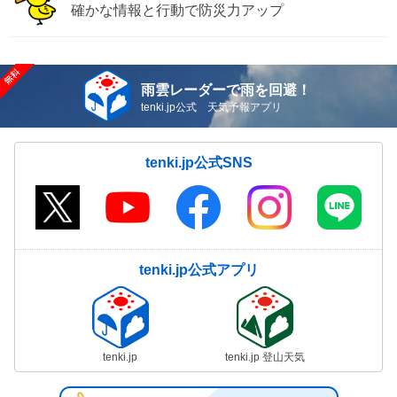
確かな情報と行動で防災力アップ
雨雲レーダーで雨を回避！
tenki.jp公式 天気予報アプリ
tenki.jp公式SNS
tenki.jp公式アプリ
tenki.jp
tenki.jp 登山天気