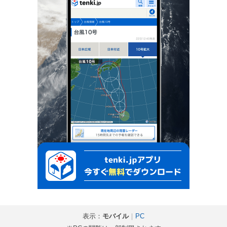
表示：
モバイル
｜
PC