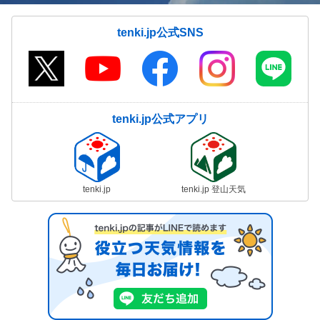
tenki.jp公式SNS
tenki.jp公式アプリ
tenki.jp
tenki.jp 登山天気