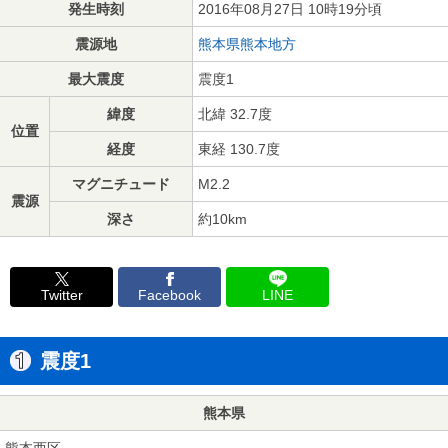
発生時刻
2016年08月27日 10時19分頃
震源地
熊本県熊本地方
最大震度
震度1
緯度
北緯 32.7度
位置
経度
東経 130.7度
マグニチュード
M2.2
震源
深さ
約10km
Twitter
Facebook
LINE
震度1
熊本県
熊本西区