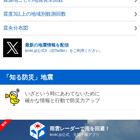
震度3以上の地域別観測回数
震央分布図
最新の地震情報を配信
tenki.jp公式X（旧Twitter）をご利用ください。
「知る防災」地震
いざという時にあわてないために
確かな情報と行動で防災力アップ
雨雲レーダーで雨を回避！
tenki.jp公式 天気予報アプリ