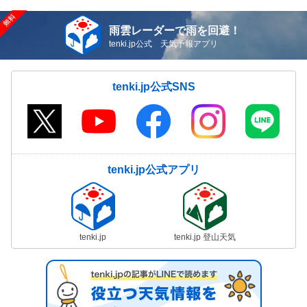
雨雲レーダーで雨を回避！
tenki.jp公式 天気予報アプリ
tenki.jp公式SNS
tenki.jp公式アプリ
tenki.jp
tenki.jp 登山天気