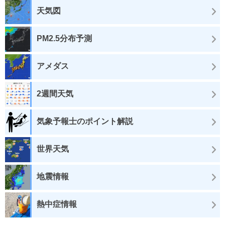
天気図
PM2.5分布予測
アメダス
2週間天気
気象予報士のポイント解説
世界天気
地震情報
熱中症情報