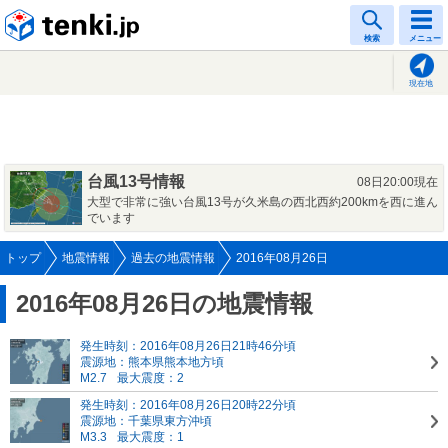
tenki.jp
検索
メニュー
現在地
台風13号情報
08日20:00現在
大型で非常に強い台風13号が久米島の西北西約200kmを西に進ん
でいます
トップ
地震情報
過去の地震情報
2016年08月26日
2016年08月26日の地震情報
発生時刻：2016年08月26日21時46分頃
震源地：熊本県熊本地方頃
M2.7
最大震度：2
発生時刻：2016年08月26日20時22分頃
震源地：千葉県東方沖頃
M3.3
最大震度：1