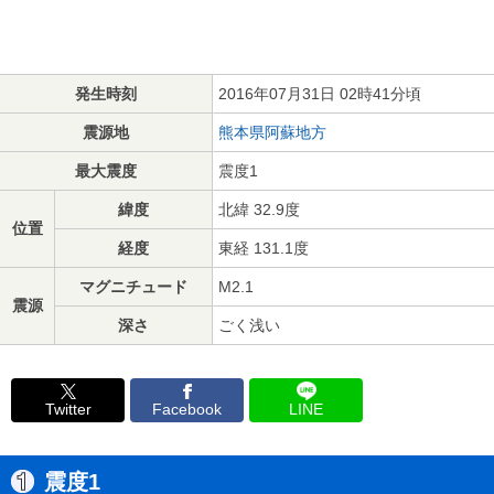
発生時刻
2016年07月31日 02時41分頃
震源地
熊本県阿蘇地方
最大震度
震度1
緯度
北緯 32.9度
位置
経度
東経 131.1度
マグニチュード
M2.1
震源
深さ
ごく浅い
Twitter
Facebook
LINE
震度1