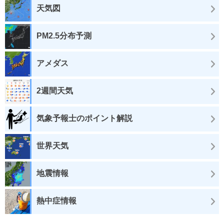
天気図
PM2.5分布予測
アメダス
2週間天気
気象予報士のポイント解説
世界天気
地震情報
熱中症情報