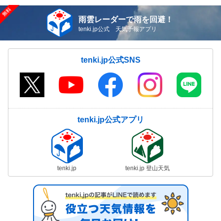
雨雲レーダーで雨を回避！
tenki.jp公式 天気予報アプリ
tenki.jp公式SNS
tenki.jp公式アプリ
tenki.jp
tenki.jp 登山天気