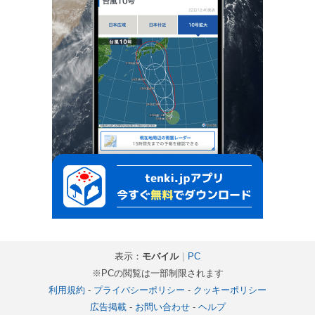
表示：
モバイル
｜
PC
※PCの閲覧は一部制限されます
利用規約
-
プライバシーポリシー
-
クッキーポリシー
広告掲載
-
お問い合わせ
-
ヘルプ