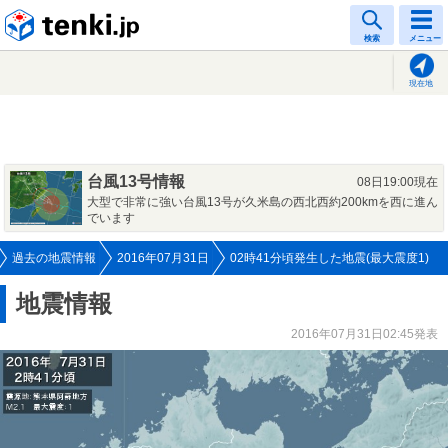
tenki.jp
検索
メニュー
現在地
台風13号情報
08日19:00現在
大型で非常に強い台風13号が久米島の西北西約200kmを西に進ん
でいます
過去の地震情報
2016年07月31日
02時41分頃発生した地震(最大震度1)
地震情報
2016年07月31日02:45発表