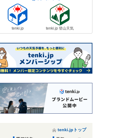
tenki.jp
tenki.jp 登山天気
tenki.jpトップ