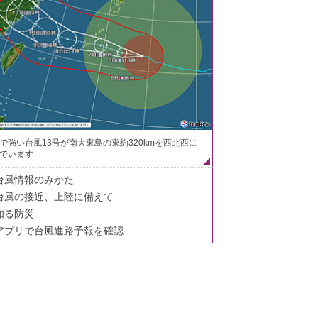
で強い台風13号が南大東島の東約320kmを西北西に
でいます
台風情報のみかた
台風の接近、上陸に備えて
知る防災
アプリで台風進路予報を確認