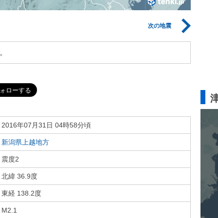
次の地震
。
2016年07月31日 04時58分頃
新潟県上越地方
震度2
北緯 36.9度
東経 138.2度
M2.1