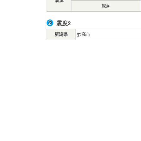
震源
深さ
震度2
新潟県
妙高市