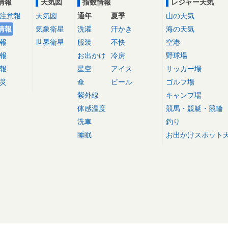
情報
天気図
指数情報
レジャー天気
注意報
天気図
通年
夏季
山の天気
情報
気象衛星
洗濯
汗かき
海の天気
報
世界衛星
服装
不快
空港
報
お出かけ
冷房
野球場
報
星空
アイス
サッカー場
災
傘
ビール
ゴルフ場
紫外線
キャンプ場
体感温度
競馬・競艇・競輪
洗車
釣り
睡眠
お出かけスポット