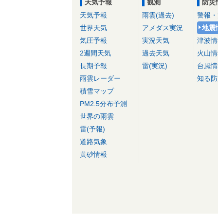
天気予報
観測
防災
天気予報
雨雲(過去)
警報・
世界天気
アメダス実況
地震
気圧予報
実況天気
津波情
2週間天気
過去天気
火山情
長期予報
雷(実況)
台風情
雨雲レーダー
知る防
積雪マップ
PM2.5分布予測
世界の雨雲
雷(予報)
道路気象
黄砂情報