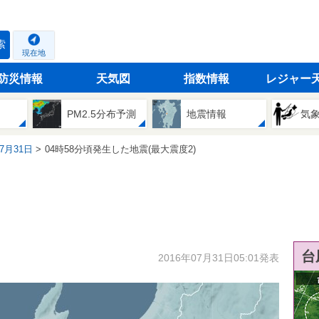
索
現在地
防災情報
天気図
指数情報
レジャー
PM2.5分布予測
地震情報
気
07月31日
04時58分頃発生した地震(最大震度2)
台
2016年07月31日05:01発表