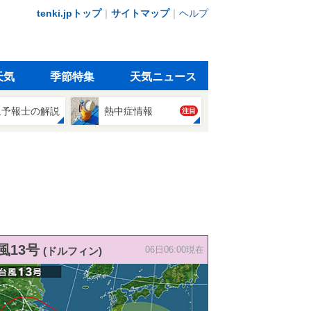
tenki.jpトップ
｜
サイトマップ
｜
ヘルプ
天気
季節特集
天気ニュース
象予報士の解説
熱中症情報
注目
風13号
(ドルフィン)
06日06:00現在