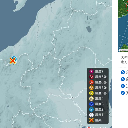
大型
進ん