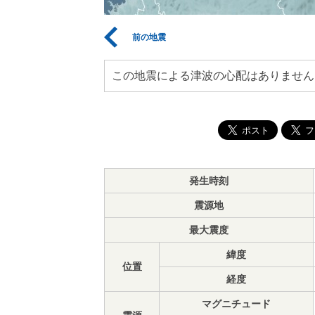
前の地震
この地震による津波の心配はありません
発生時刻
震源地
最大震度
緯度
位置
経度
マグニチュード