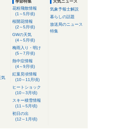
季節特集
天気ニュース
花粉飛散情報
気象予報士解説
(1～5月頃)
暮らしの話題
桜開花情報
放送局のニュース
(2～5月頃)
特集
GWの天気
(4～5月頃)
梅雨入り・明け
(5～7月頃)
熱中症情報
(4～9月頃)
紅葉見頃情報
天気
(10～11月頃)
ヒートショック
(10～3月頃)
スキー積雪情報
(11～5月頃)
初日の出
(12～1月頃)