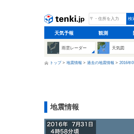
tenki.jp
検
天気予報
観測
雨雲レーダー
天気図
トップ
地震情報
過去の地震情報
2016年
地震情報