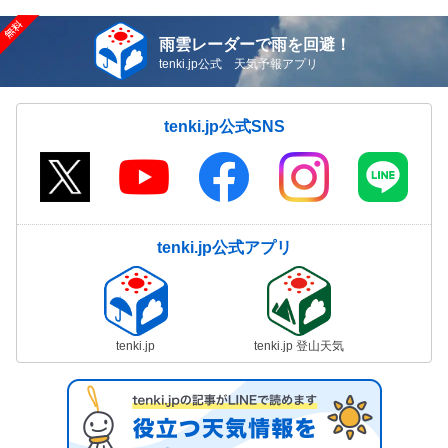
雨雲レーダーで雨を回避！
tenki.jp公式 天気予報アプリ
tenki.jp公式SNS
tenki.jp公式アプリ
tenki.jp
tenki.jp 登山天気