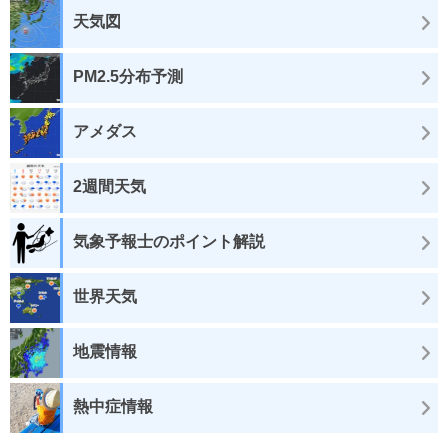
天気図
PM2.5分布予測
アメダス
2週間天気
気象予報士のポイント解説
世界天気
地震情報
熱中症情報