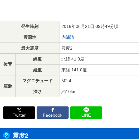
発生時刻
2016年06月21日 09時49分頃
震源地
内浦湾
最大震度
震度2
緯度
北緯 41.9度
位置
経度
東経 141.0度
マグニチュード
M2.4
震源
深さ
約10km
Twitter
Facebook
LINE
震度2