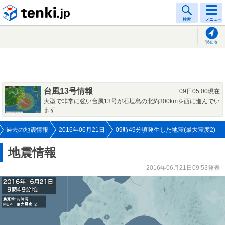
tenki.jp
検索
メニュー
現在地
台風13号情報
09日05:00現在
大型で非常に強い台風13号が石垣島の北約300kmを西に進んでい
ます
過去の地震情報
2016年06月21日
09時49分頃発生した地震(最大震度2)
地震情報
2016年06月21日09:53発表