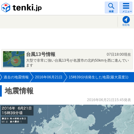
tenki.jp
検索
メニュー
現在地
台風13号情報
07日18:00現在
大型で非常に強い台風13号が名護市の北約50kmを西に進んでい
ます
過去の地震情報
2016年06月21日
15時39分頃発生した地震(最大震度1)
地震情報
2016年06月21日15:45発表