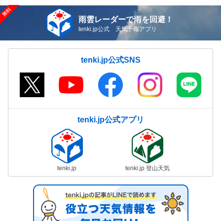
雨雲レーダーで雨を回避！
tenki.jp公式 天気予報アプリ
tenki.jp公式SNS
tenki.jp公式アプリ
tenki.jp
tenki.jp 登山天気