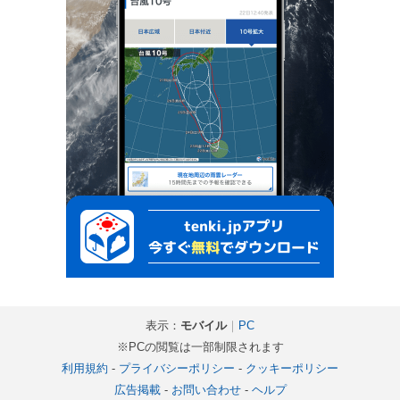
表示：
モバイル
｜
PC
※PCの閲覧は一部制限されます
利用規約
-
プライバシーポリシー
-
クッキーポリシー
広告掲載
-
お問い合わせ
-
ヘルプ