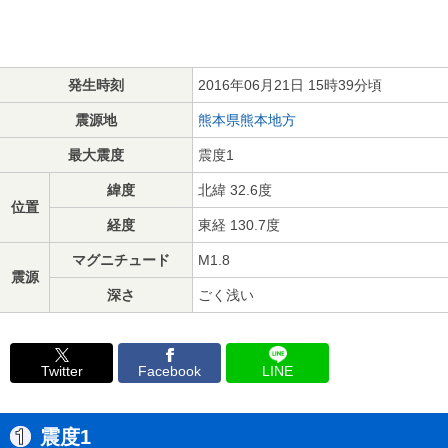
発生時刻
2016年06月21日 15時39分頃
震源地
熊本県熊本地方
最大震度
震度1
緯度
北緯 32.6度
位置
経度
東経 130.7度
マグニチュード
M1.8
震源
深さ
ごく浅い
Twitter
Facebook
LINE
震度1