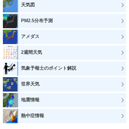
天気図
PM2.5分布予測
アメダス
2週間天気
気象予報士のポイント解説
世界天気
地震情報
熱中症情報