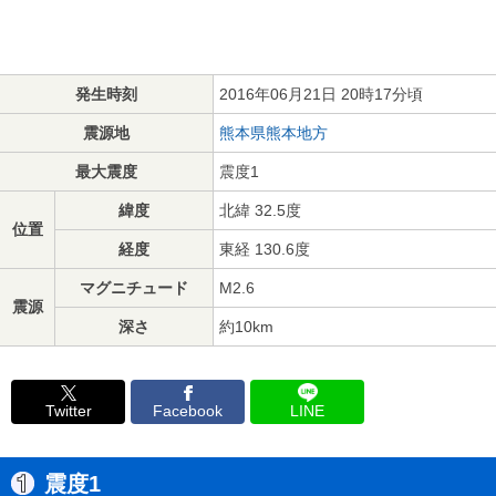
発生時刻
2016年06月21日 20時17分頃
震源地
熊本県熊本地方
最大震度
震度1
緯度
北緯 32.5度
位置
経度
東経 130.6度
マグニチュード
M2.6
震源
深さ
約10km
Twitter
Facebook
LINE
震度1