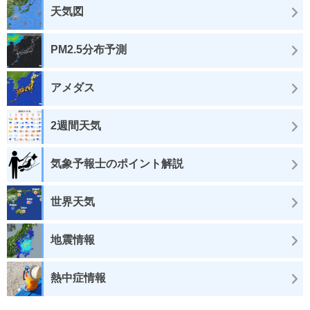
天気図
PM2.5分布予測
アメダス
2週間天気
気象予報士のポイント解説
世界天気
地震情報
熱中症情報