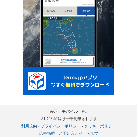
表示：
モバイル
｜
PC
※PCの閲覧は一部制限されます
利用規約
-
プライバシーポリシー
-
クッキーポリシー
広告掲載
-
お問い合わせ
-
ヘルプ