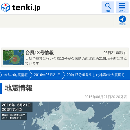
tenki.jp
検索
メニュー
現在地
台風13号情報
08日21:00現在
大型で非常に強い台風13号が久米島の西北西約210kmを西に進ん
でいます
過去の地震情報
2016年06月21日
20時17分頃発生した地震(最大震度1)
地震情報
2016年06月21日20:20発表