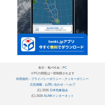
表示：
モバイル
｜
PC
※PCの閲覧は一部制限されます
利用規約
-
プライバシーポリシー
-
クッキーポリシー
広告掲載
-
お問い合わせ
-
ヘルプ
(C) 2026
日本気象協会
(C) 2026
ALiNKインターネット