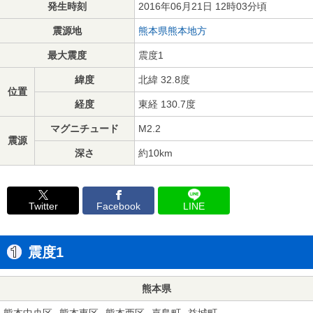
発生時刻
2016年06月21日 12時03分頃
震源地
熊本県熊本地方
最大震度
震度1
緯度
北緯 32.8度
位置
経度
東経 130.7度
マグニチュード
M2.2
震源
深さ
約10km
Twitter
Facebook
LINE
震度1
熊本県
熊本中央区
熊本東区
熊本西区
嘉島町
益城町