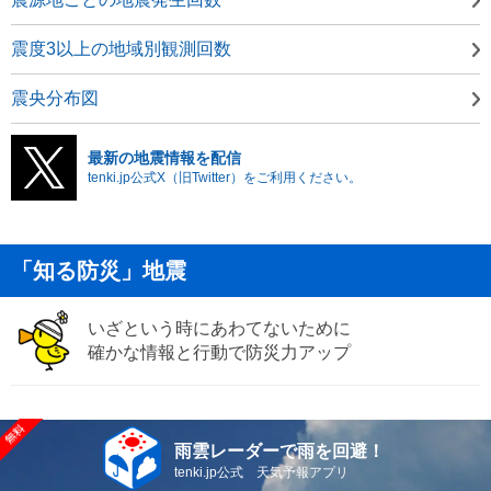
震度3以上の地域別観測回数
震央分布図
最新の地震情報を配信
tenki.jp公式X（旧Twitter）をご利用ください。
「知る防災」地震
いざという時にあわてないために
確かな情報と行動で防災力アップ
雨雲レーダーで雨を回避！
tenki.jp公式 天気予報アプリ