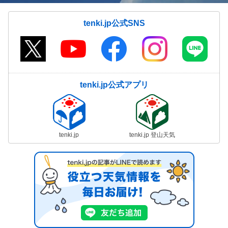
tenki.jp公式SNS
tenki.jp公式アプリ
tenki.jp
tenki.jp 登山天気