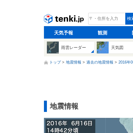
tenki.jp
検
天気予報
観測
雨雲レーダー
天気図
トップ
地震情報
過去の地震情報
2016年
地震情報