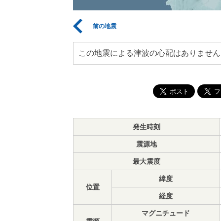
前の地震
この地震による津波の心配はありません
発生時刻
震源地
最大震度
緯度
位置
経度
マグニチュード