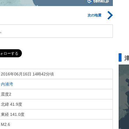
次の地震
。
2016年06月16日 14時42分頃
内浦湾
震度2
北緯 41.9度
東経 141.0度
M2.6