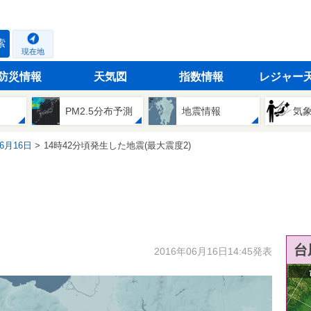
索
現在地
防災情報
天気図
指数情報
レジャー
PM2.5分布予測
地震情報
気
06月16日
14時42分頃発生した地震(最大震度2)
台
2016年06月16日14:45発表