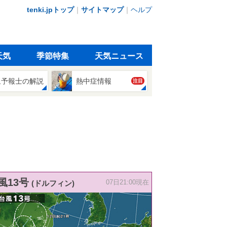
tenki.jpトップ
｜
サイトマップ
｜
ヘルプ
天気
季節特集
天気ニュース
象予報士の解説
熱中症情報
注目
風13号
(ドルフィン)
07日21:00現在