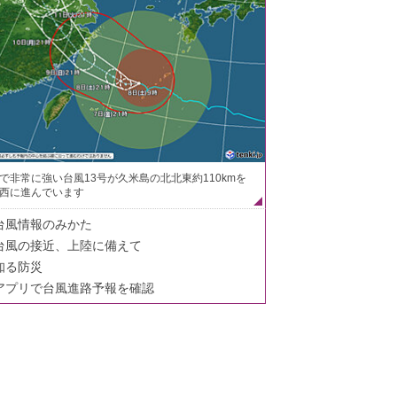
で非常に強い台風13号が久米島の北北東約110kmを
西に進んでいます
台風情報のみかた
台風の接近、上陸に備えて
知る防災
アプリで台風進路予報を確認