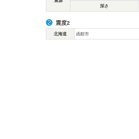
震源
深さ
震度2
北海道
函館市