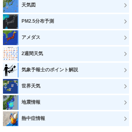
天気図
PM2.5分布予測
アメダス
2週間天気
気象予報士のポイント解説
世界天気
地震情報
熱中症情報