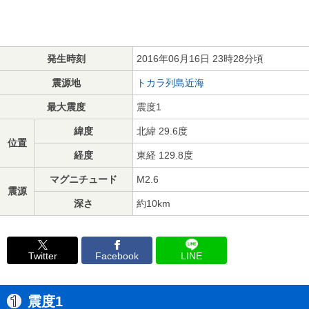
発生時刻
2016年06月16日 23時28分頃
震源地
トカラ列島近海
最大震度
震度1
緯度
北緯 29.6度
位置
経度
東経 129.8度
マグニチュード
M2.6
震源
深さ
約10km
Twitter
Facebook
LINE
震度1