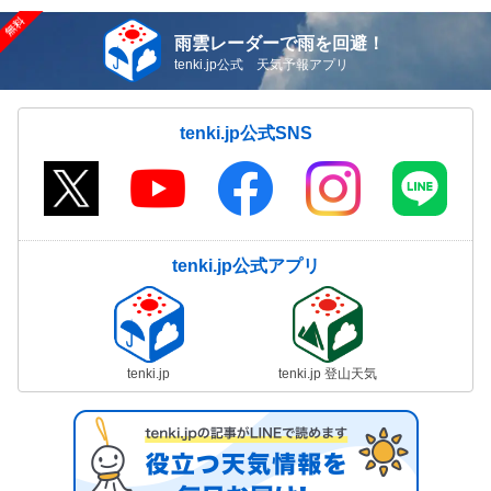
雨雲レーダーで雨を回避！
tenki.jp公式 天気予報アプリ
tenki.jp公式SNS
tenki.jp公式アプリ
tenki.jp
tenki.jp 登山天気