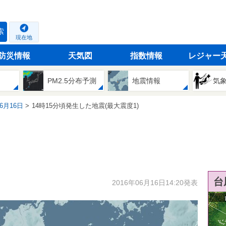
索
現在地
防災情報
天気図
指数情報
レジャー
PM2.5分布予測
地震情報
気
06月16日
14時15分頃発生した地震(最大震度1)
台
2016年06月16日14:20発表