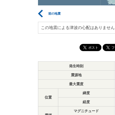
前の地震
この地震による津波の心配はありません
発生時刻
震源地
最大震度
緯度
位置
経度
マグニチュード