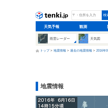
tenki.jp
検
天気予報
観測
雨雲レーダー
天気図
トップ
地震情報
過去の地震情報
2016年
地震情報