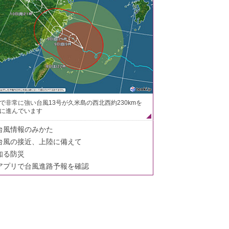
で非常に強い台風13号が久米島の西北西約230kmを
に進んでいます
台風情報のみかた
台風の接近、上陸に備えて
知る防災
アプリで台風進路予報を確認