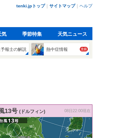
tenki.jpトップ
｜
サイトマップ
｜
ヘルプ
天気
季節特集
天気ニュース
象予報士の解説
熱中症情報
注目
風13号
(ドルフィン)
08日22:00現在