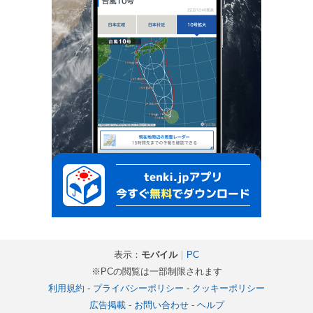
表示：
モバイル
｜
PC
※PCの閲覧は一部制限されます
利用規約
-
プライバシーポリシー
-
クッキーポリシー
広告掲載
-
お問い合わせ
-
ヘルプ