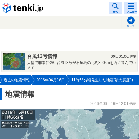
tenki.jp
検索
メニュー
現在地
台風13号情報
09日05:00現在
大型で非常に強い台風13号が石垣島の北約300kmを西に進んでい
ます
過去の地震情報
2016年06月16日
11時56分頃発生した地震(最大震度1)
地震情報
2016年06月16日12:01発表