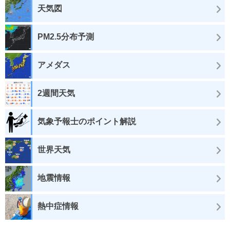
天気図
PM2.5分布予測
アメダス
2週間天気
気象予報士のポイント解説
世界天気
地震情報
熱中症情報