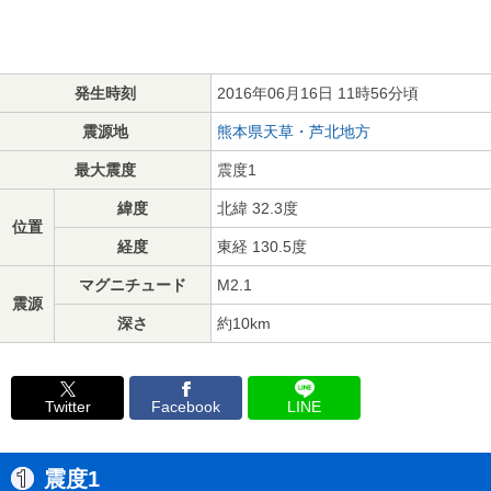
発生時刻
2016年06月16日 11時56分頃
震源地
熊本県天草・芦北地方
最大震度
震度1
緯度
北緯 32.3度
位置
経度
東経 130.5度
マグニチュード
M2.1
震源
深さ
約10km
Twitter
Facebook
LINE
震度1