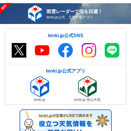
雨雲レーダーで雨を回避！
tenki.jp公式 天気予報アプリ
tenki.jp公式SNS
tenki.jp公式アプリ
tenki.jp
tenki.jp 登山天気