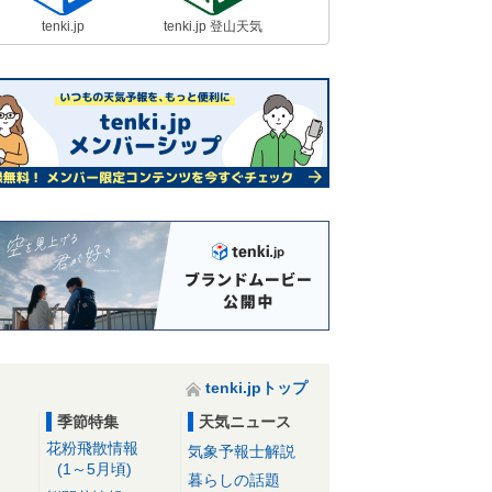
tenki.jp
tenki.jp 登山天気
tenki.jpトップ
季節特集
天気ニュース
花粉飛散情報
気象予報士解説
(1～5月頃)
暮らしの話題