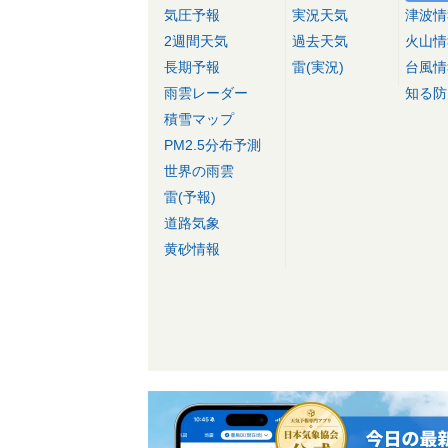
気圧予報
実況天気
津波情
2週間天気
過去天気
火山情
長期予報
雷(実況)
台風情
雨雲レーダー
知る防
積雪マップ
PM2.5分布予測
世界の雨雲
雷(予報)
道路気象
黄砂情報