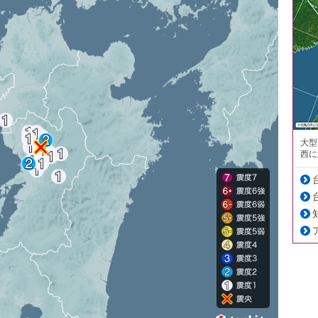
大型
西に