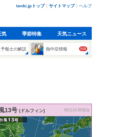
tenki.jpトップ
｜
サイトマップ
｜
ヘルプ
天気
季節特集
天気ニュース
象予報士の解説
熱中症情報
注目
風13号
(ドルフィン)
06日14:00現在