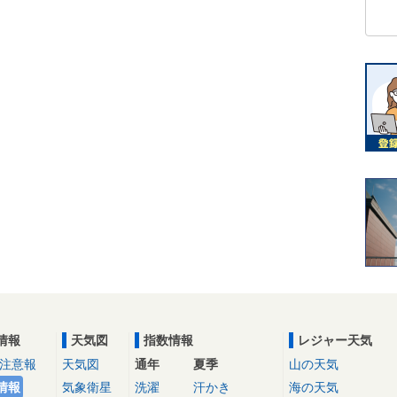
情報
天気図
指数情報
レジャー天気
注意報
天気図
通年
夏季
山の天気
情報
気象衛星
洗濯
汗かき
海の天気