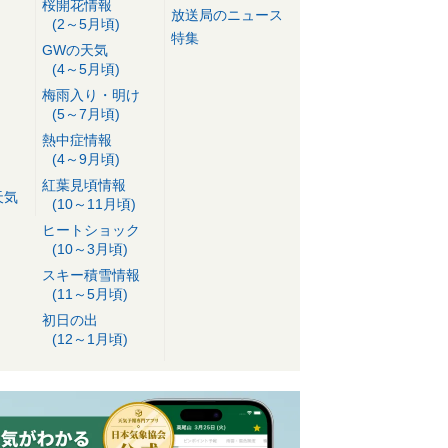
桜開花情報
放送局のニュース
(2～5月頃)
特集
GWの天気
(4～5月頃)
梅雨入り・明け
(5～7月頃)
熱中症情報
(4～9月頃)
紅葉見頃情報
天気
(10～11月頃)
ヒートショック
(10～3月頃)
スキー積雪情報
(11～5月頃)
初日の出
(12～1月頃)