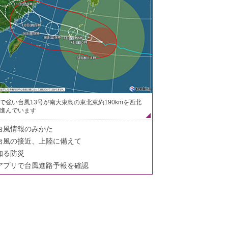
で強い台風13号が南大東島の東北東約190kmを西北
進んでいます
台風情報のみかた
台風の接近、上陸に備えて
知る防災
アプリで台風進路予報を確認