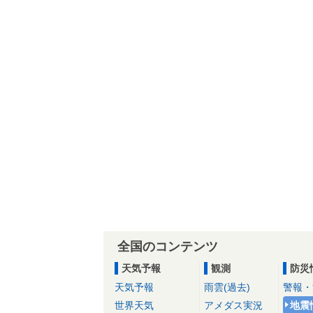
全国のコンテンツ
天気予報
観測
防災
天気予報
雨雲(過去)
警報・
世界天気
アメダス実況
地震