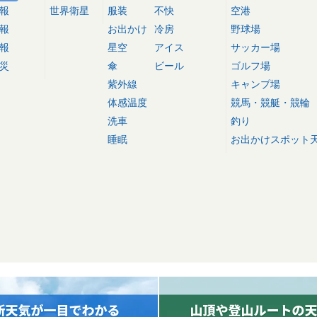
報
世界衛星
服装
不快
空港
報
お出かけ
冷房
野球場
報
星空
アイス
サッカー場
災
傘
ビール
ゴルフ場
紫外線
キャンプ場
体感温度
競馬・競艇・競輪
洗車
釣り
睡眠
お出かけスポット