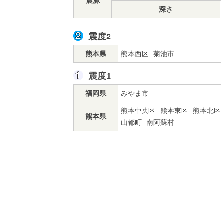
震源
深さ
震度2
熊本県
熊本西区
菊池市
震度1
福岡県
みやま市
熊本中央区
熊本東区
熊本北区
熊本県
山都町
南阿蘇村