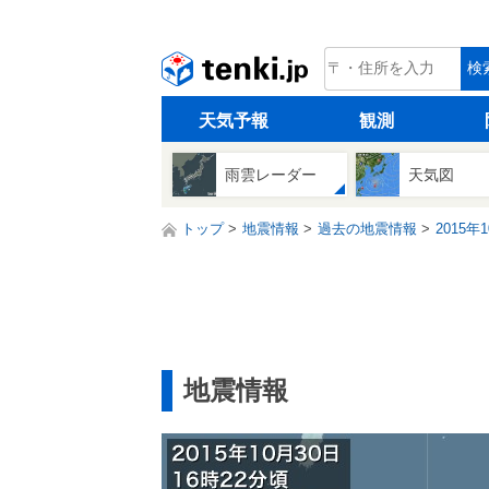
tenki.jp
検
天気予報
観測
雨雲レーダー
天気図
トップ
地震情報
過去の地震情報
2015年
地震情報