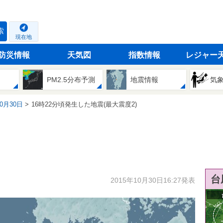
索
現在地
防災情報
天気図
指数情報
レジャー
PM2.5分布予測
地震情報
気
10月30日
16時22分頃発生した地震(最大震度2)
台
2015年10月30日16:27発表