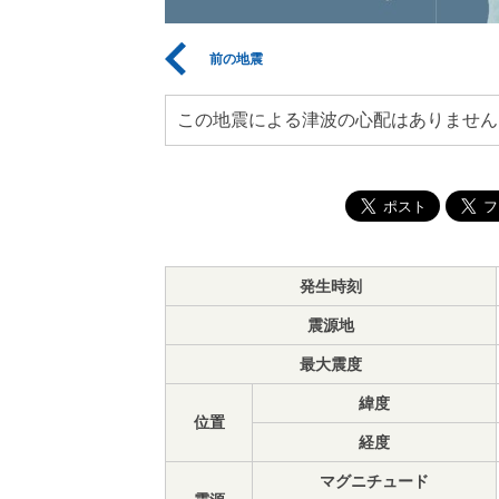
前の地震
この地震による津波の心配はありません
発生時刻
震源地
最大震度
緯度
位置
経度
マグニチュード