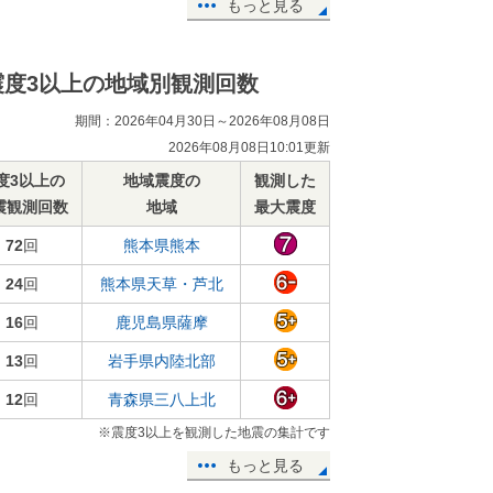
もっと見る
震度3以上の地域別観測回数
期間：2026年04月30日～2026年08月08日
2026年08月08日10:01更新
度3以上の
地域震度の
観測した
震観測回数
地域
最大震度
72
回
熊本県熊本
24
回
熊本県天草・芦北
16
回
鹿児島県薩摩
13
回
岩手県内陸北部
12
回
青森県三八上北
※震度3以上を観測した地震の集計です
もっと見る