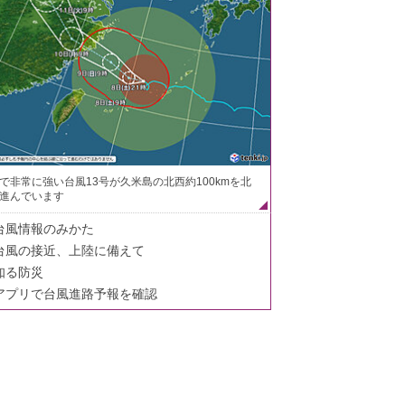
で非常に強い台風13号が久米島の北西約100kmを北
進んでいます
台風情報のみかた
台風の接近、上陸に備えて
知る防災
アプリで台風進路予報を確認