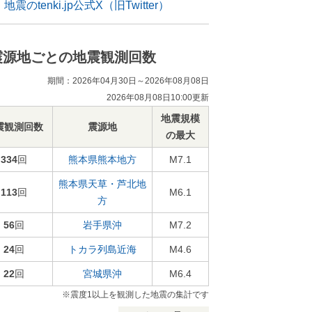
地震のtenki.jp公式X（旧Twitter）
震源地ごとの地震観測回数
期間：2026年04月30日～2026年08月08日
2026年08月08日10:00更新
地震規模
震観測回数
震源地
の最大
334
回
熊本県熊本地方
M7.1
熊本県天草・芦北地
113
回
M6.1
方
56
回
岩手県沖
M7.2
24
回
トカラ列島近海
M4.6
22
回
宮城県沖
M6.4
※震度1以上を観測した地震の集計です