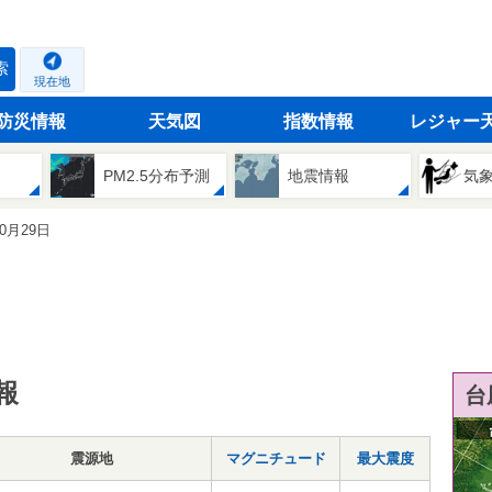
索
現在地
防災情報
天気図
指数情報
レジャー
PM2.5分布予測
地震情報
気
10月29日
報
台
震源地
マグニチュード
最大震度