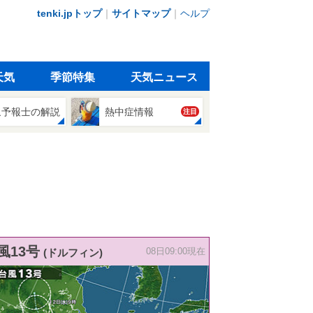
tenki.jpトップ
｜
サイトマップ
｜
ヘルプ
天気
季節特集
天気ニュース
象予報士の解説
熱中症情報
注目
風13号
(ドルフィン)
08日09:00現在