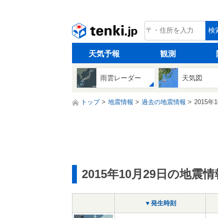
tenki.jp
検
天気予報
観測
雨雲レーダー
天気図
トップ
地震情報
過去の地震情報
2015年
2015年10月29日の地震情
▼発生時刻