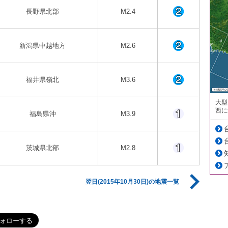
長野県北部
M2.4
新潟県中越地方
M2.6
福井県嶺北
M3.6
大型
西に
福島県沖
M3.9
茨城県北部
M2.8
翌日(2015年10月30日)の地震一覧