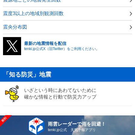
震度3以上の地域別観測回数
震央分布図
最新の地震情報を配信
tenki.jp公式X（旧Twitter）をご利用ください。
「知る防災」地震
いざという時にあわてないために
確かな情報と行動で防災力アップ
雨雲レーダーで雨を回避！
tenki.jp公式 天気予報アプリ