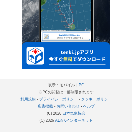
表示：
モバイル
｜
PC
※PCの閲覧は一部制限されます
利用規約
-
プライバシーポリシー
-
クッキーポリシー
広告掲載
-
お問い合わせ
-
ヘルプ
(C) 2026
日本気象協会
(C) 2026
ALiNKインターネット