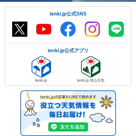
tenki.jp公式SNS
tenki.jp公式アプリ
tenki.jp
tenki.jp 登山天気