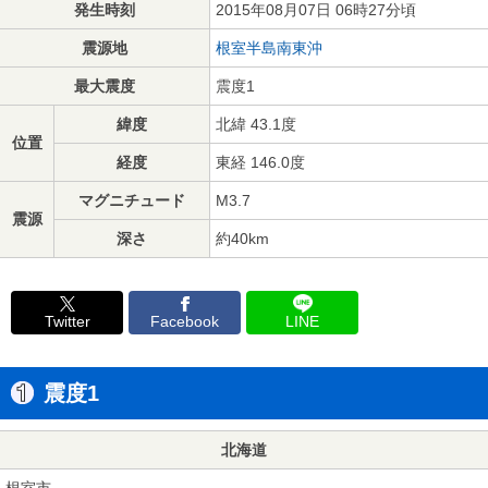
発生時刻
2015年08月07日 06時27分頃
震源地
根室半島南東沖
最大震度
震度1
緯度
北緯 43.1度
位置
経度
東経 146.0度
マグニチュード
M3.7
震源
深さ
約40km
Twitter
Facebook
LINE
震度1
北海道
根室市