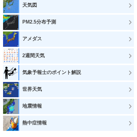
天気図
PM2.5分布予測
アメダス
2週間天気
気象予報士のポイント解説
世界天気
地震情報
熱中症情報