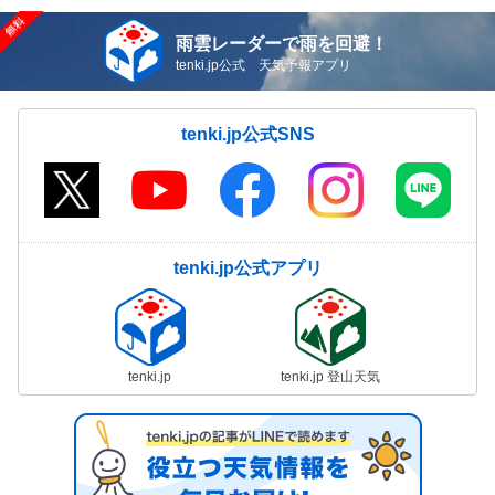
雨雲レーダーで雨を回避！
tenki.jp公式 天気予報アプリ
tenki.jp公式SNS
tenki.jp公式アプリ
tenki.jp
tenki.jp 登山天気