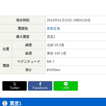
発生時刻
2015年01月25日 19時41分頃
震源地
鳥島近海
最大震度
震度1
緯度
北緯 29.3度
位置
経度
東経 140.1度
マグニチュード
M5.7
震源
深さ
約430km
Twitter
Facebook
LINE
震度1