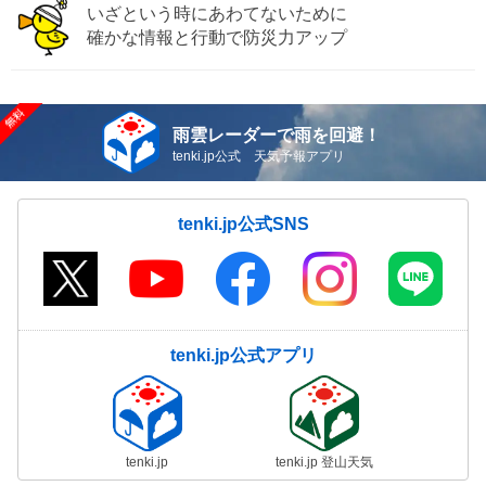
いざという時にあわてないために
確かな情報と行動で防災力アップ
雨雲レーダーで雨を回避！
tenki.jp公式 天気予報アプリ
tenki.jp公式SNS
tenki.jp公式アプリ
tenki.jp
tenki.jp 登山天気