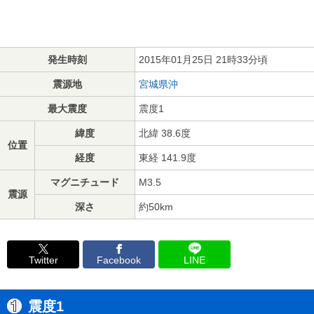
発生時刻
2015年01月25日 21時33分頃
震源地
宮城県沖
最大震度
震度1
緯度
北緯 38.6度
位置
経度
東経 141.9度
マグニチュード
M3.5
震源
深さ
約50km
Twitter
Facebook
LINE
震度1