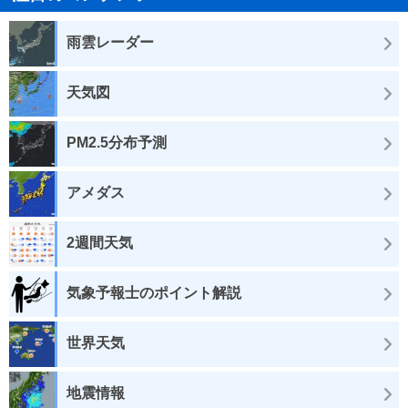
雨雲レーダー
天気図
PM2.5分布予測
アメダス
2週間天気
気象予報士のポイント解説
世界天気
地震情報