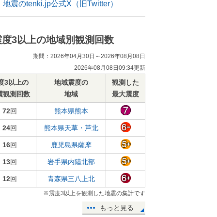
地震のtenki.jp公式X（旧Twitter）
震度3以上の地域別観測回数
期間：2026年04月30日～2026年08月08日
2026年08月08日09:34更新
度3以上の
地域震度の
観測した
震観測回数
地域
最大震度
72
回
熊本県熊本
24
回
熊本県天草・芦北
16
回
鹿児島県薩摩
13
回
岩手県内陸北部
12
回
青森県三八上北
※震度3以上を観測した地震の集計です
もっと見る