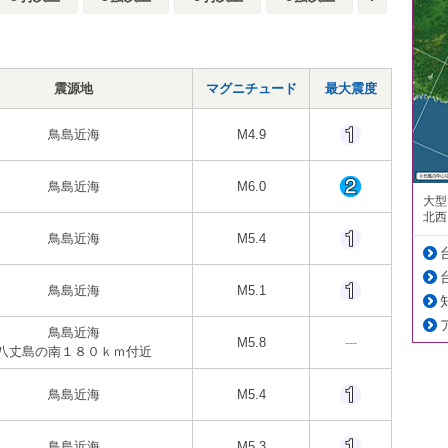
震源地
マグニチュード
最大震度
鳥島近海
M4.9
鳥島近海
M6.0
大型
北西
鳥島近海
M5.4
鳥島近海
M5.1
鳥島近海
M5.8
---
八丈島の南１８０ｋｍ付近
鳥島近海
M5.4
鳥島近海
M5.3