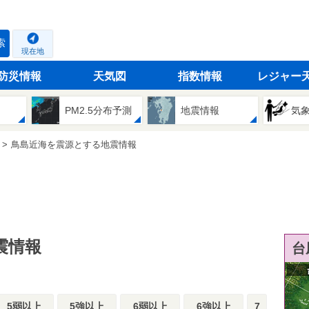
索
現在地
防災情報
天気図
指数情報
レジャー
PM2.5分布予測
地震情報
気
鳥島近海を震源とする地震情報
震情報
台
5弱以上
5強以上
6弱以上
6強以上
7