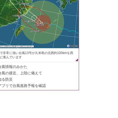
で非常に強い台風13号が久米島の北西約100kmを西
に進んでいます
台風情報のみかた
台風の接近、上陸に備えて
知る防災
アプリで台風進路予報を確認