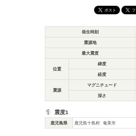
発生時刻
震源地
最大震度
緯度
位置
経度
マグニチュード
震源
深さ
震度1
鹿児島県
鹿児島十島村
奄美市