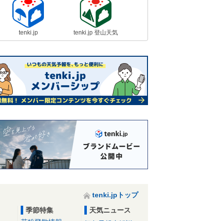
tenki.jp
tenki.jp 登山天気
tenki.jpトップ
季節特集
天気ニュース