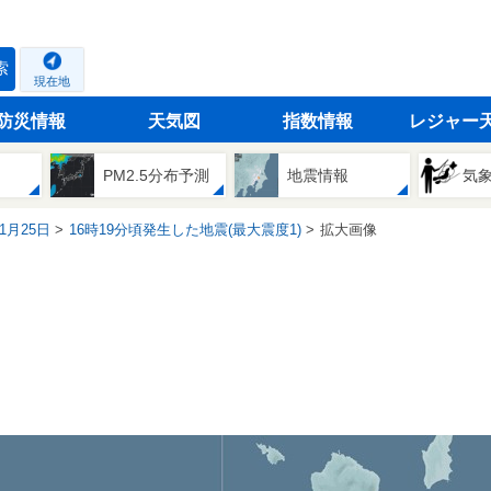
索
現在地
防災情報
天気図
指数情報
レジャー
PM2.5分布予測
地震情報
気
01月25日
16時19分頃発生した地震(最大震度1)
拡大画像