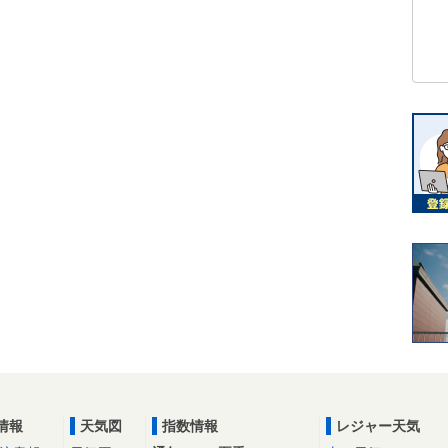
情報
天気図
指数情報
レジャー天気