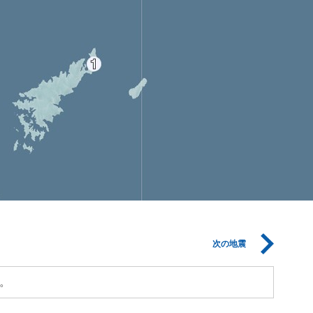
次の地震
。