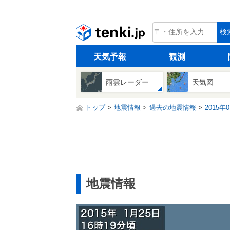
tenki.jp
検
天気予報
観測
雨雲レーダー
天気図
トップ
地震情報
過去の地震情報
2015年
地震情報