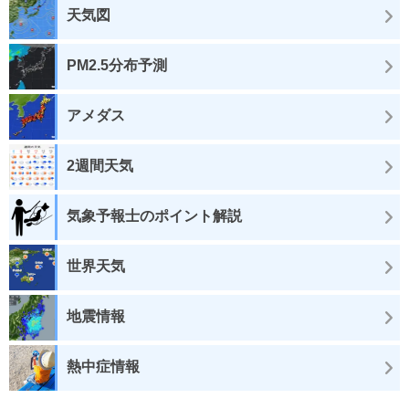
天気図
PM2.5分布予測
アメダス
2週間天気
気象予報士のポイント解説
世界天気
地震情報
熱中症情報