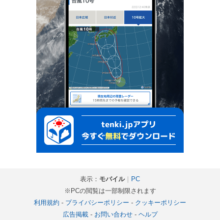
表示：
モバイル
｜
PC
※PCの閲覧は一部制限されます
利用規約
-
プライバシーポリシー
-
クッキーポリシー
広告掲載
-
お問い合わせ
-
ヘルプ