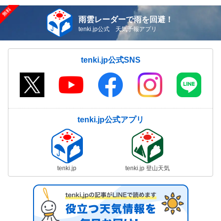
雨雲レーダーで雨を回避！
tenki.jp公式 天気予報アプリ
tenki.jp公式SNS
tenki.jp公式アプリ
tenki.jp
tenki.jp 登山天気