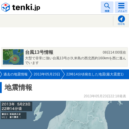
tenki.jp
検索
メニュー
現在地
台風13号情報
08日14:00現在
大型で非常に強い台風13号が久米島の西北西約160kmを西に進ん
でいます
過去の地震情報
2013年05月23日
22時14分頃発生した地震(最大震度1)
地震情報
2013年05月23日22:18発表