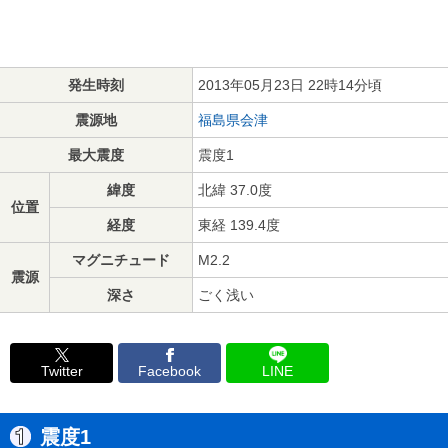
発生時刻
2013年05月23日 22時14分頃
震源地
福島県会津
最大震度
震度1
緯度
北緯 37.0度
位置
経度
東経 139.4度
マグニチュード
M2.2
震源
深さ
ごく浅い
Twitter
Facebook
LINE
震度1