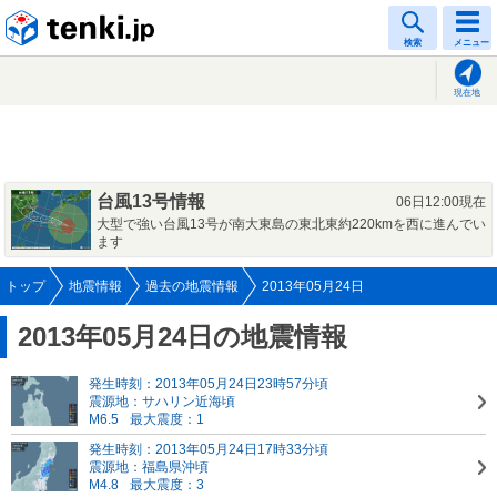
tenki.jp
検索
メニュー
現在地
台風13号情報
06日12:00現在
大型で強い台風13号が南大東島の東北東約220kmを西に進んでい
ます
トップ
地震情報
過去の地震情報
2013年05月24日
2013年05月24日の地震情報
発生時刻：2013年05月24日23時57分頃
震源地：サハリン近海頃
M6.5
最大震度：1
発生時刻：2013年05月24日17時33分頃
震源地：福島県沖頃
M4.8
最大震度：3