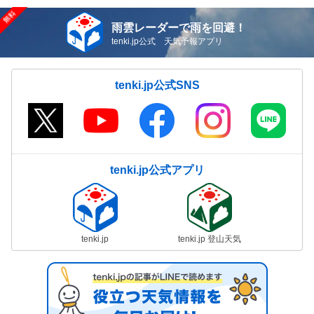
雨雲レーダーで雨を回避！
tenki.jp公式 天気予報アプリ
tenki.jp公式SNS
tenki.jp公式アプリ
tenki.jp
tenki.jp 登山天気