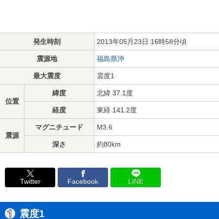
発生時刻
2013年05月23日 16時58分頃
震源地
福島県沖
最大震度
震度1
緯度
北緯 37.1度
位置
経度
東経 141.2度
マグニチュード
M3.6
震源
深さ
約80km
Twitter
Facebook
LINE
震度1