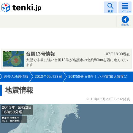
tenki.jp
検索
メニュー
現在地
台風13号情報
07日18:00現在
大型で非常に強い台風13号が名護市の北約50kmを西に進んでい
ます
過去の地震情報
2013年05月23日
16時58分頃発生した地震(最大震度1)
地震情報
2013年05月23日17:02発表