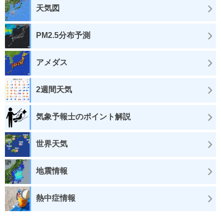
天気図
PM2.5分布予測
アメダス
2週間天気
気象予報士のポイント解説
世界天気
地震情報
熱中症情報