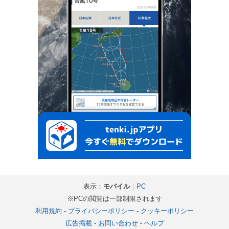
表示：
モバイル
｜
PC
※PCの閲覧は一部制限されます
利用規約
-
プライバシーポリシー
-
クッキーポリシー
広告掲載
-
お問い合わせ
-
ヘルプ