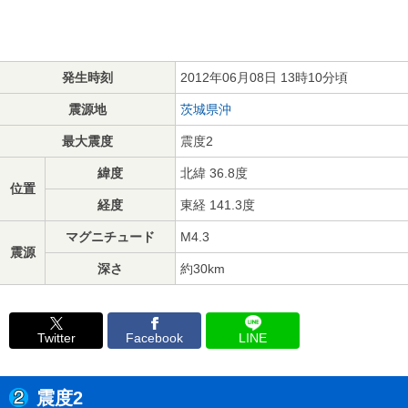
発生時刻
2012年06月08日 13時10分頃
震源地
茨城県沖
最大震度
震度2
緯度
北緯 36.8度
位置
経度
東経 141.3度
マグニチュード
M4.3
震源
深さ
約30km
Twitter
Facebook
LINE
震度2