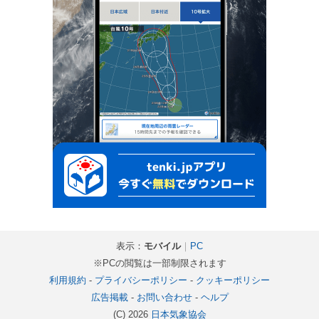
表示：
モバイル
｜
PC
※PCの閲覧は一部制限されます
利用規約
-
プライバシーポリシー
-
クッキーポリシー
広告掲載
-
お問い合わせ
-
ヘルプ
(C) 2026
日本気象協会