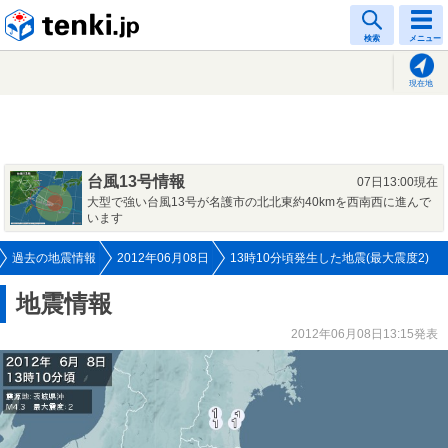
tenki.jp
検索
メニュー
現在地
台風13号情報
07日13:00現在
大型で強い台風13号が名護市の北北東約40kmを西南西に進んで
います
過去の地震情報
2012年06月08日
13時10分頃発生した地震(最大震度2)
地震情報
2012年06月08日13:15発表