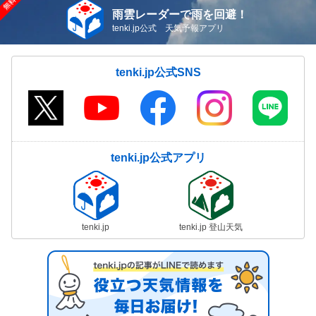
雨雲レーダーで雨を回避！
tenki.jp公式 天気予報アプリ
tenki.jp公式SNS
tenki.jp公式アプリ
tenki.jp
tenki.jp 登山天気