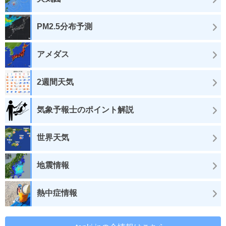
PM2.5分布予測
アメダス
2週間天気
気象予報士のポイント解説
世界天気
地震情報
熱中症情報