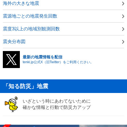
海外の大きな地震
震源地ごとの地震発生回数
震度3以上の地域別観測回数
震央分布図
最新の地震情報を配信
tenki.jp公式X（旧Twitter）をご利用ください。
「知る防災」地震
いざという時にあわてないために
確かな情報と行動で防災力アップ