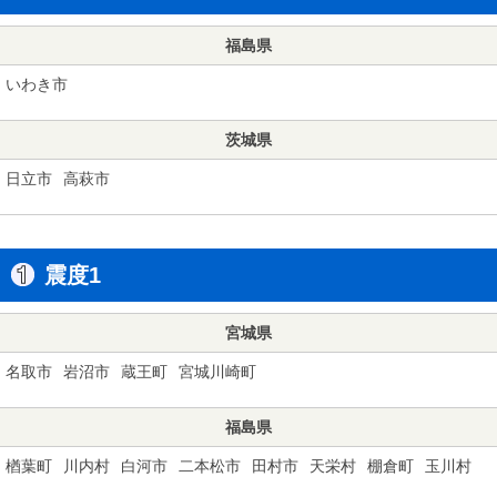
福島県
いわき市
茨城県
日立市
高萩市
震度1
宮城県
名取市
岩沼市
蔵王町
宮城川崎町
福島県
楢葉町
川内村
白河市
二本松市
田村市
天栄村
棚倉町
玉川村