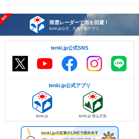
雨雲レーダーで雨を回避！
tenki.jp公式 天気予報アプリ
tenki.jp公式SNS
tenki.jp公式アプリ
tenki.jp
tenki.jp 登山天気