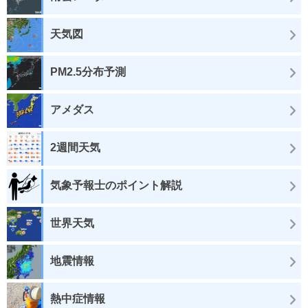
天気図
PM2.5分布予測
アメダス
2週間天気
気象予報士のポイント解説
世界天気
地震情報
熱中症情報