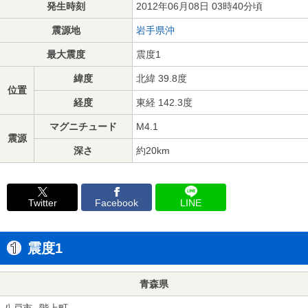
発生時刻
2012年06月08日 03時40分頃
震源地
岩手県沖
最大震度
震度1
緯度
北緯 39.8度
位置
経度
東経 142.3度
マグニチュード
M4.1
震源
深さ
約20km
Twitter
Facebook
LINE
震度1
青森県
八戸市
階上町