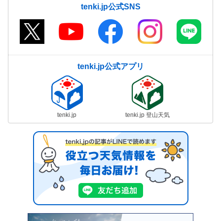
tenki.jp公式SNS
tenki.jp公式アプリ
tenki.jp
tenki.jp 登山天気