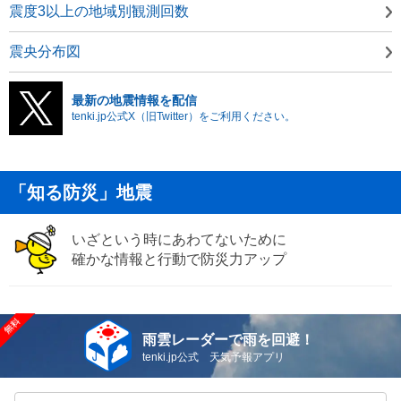
震度3以上の地域別観測回数
震央分布図
最新の地震情報を配信
tenki.jp公式X（旧Twitter）をご利用ください。
「知る防災」地震
いざという時にあわてないために
確かな情報と行動で防災力アップ
雨雲レーダーで雨を回避！
tenki.jp公式 天気予報アプリ