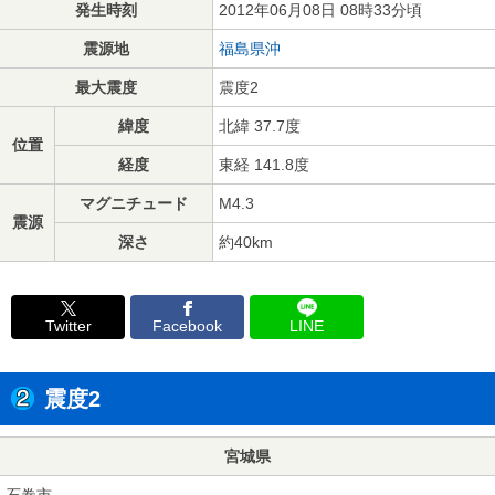
発生時刻
2012年06月08日 08時33分頃
震源地
福島県沖
最大震度
震度2
緯度
北緯 37.7度
位置
経度
東経 141.8度
マグニチュード
M4.3
震源
深さ
約40km
Twitter
Facebook
LINE
震度2
宮城県
石巻市