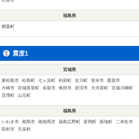
福島県
楢葉町
震度1
宮城県
東松島市
松島町
七ヶ浜町
利府町
女川町
登米市
栗原市
大崎市
宮城美里町
名取市
角田市
岩沼市
大河原町
宮城川崎町
亘理町
山元町
福島県
いわき市
相馬市
南相馬市
福島広野町
富岡町
新地町
二本松市
田村市
天栄村