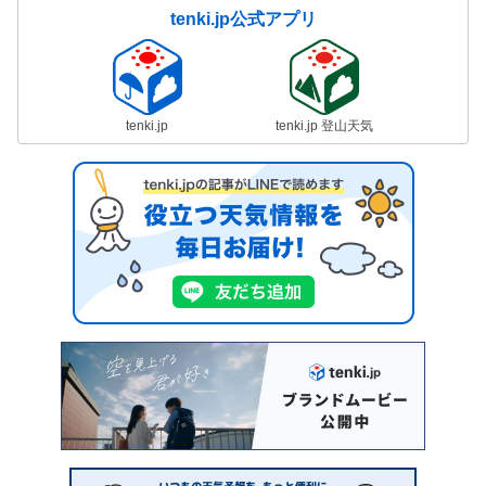
tenki.jp公式アプリ
tenki.jp
tenki.jp 登山天気