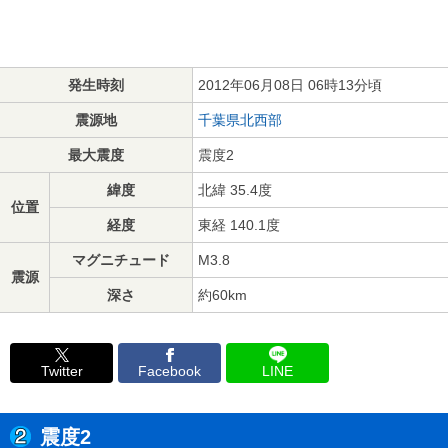
発生時刻
2012年06月08日 06時13分頃
震源地
千葉県北西部
最大震度
震度2
緯度
北緯 35.4度
位置
経度
東経 140.1度
マグニチュード
M3.8
震源
深さ
約60km
Twitter
Facebook
LINE
震度2