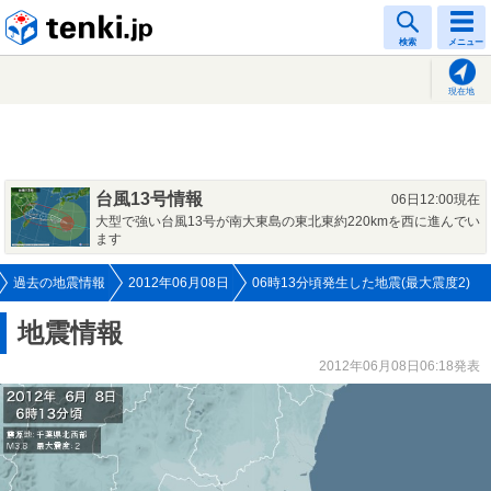
tenki.jp
検索
メニュー
現在地
台風13号情報
06日12:00現在
大型で強い台風13号が南大東島の東北東約220kmを西に進んでい
ます
過去の地震情報
2012年06月08日
06時13分頃発生した地震(最大震度2)
地震情報
2012年06月08日06:18発表