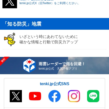
tenki.jp公式X（旧Twitter）をご利用ください。
「知る防災」地震
いざという時にあわてないために
確かな情報と行動で防災力アップ
雨雲レーダーで雨を回避！
tenki.jp公式 天気予報アプリ
tenki.jp公式SNS