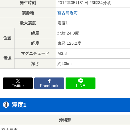
発生時刻
2012年05月31日 23時34分頃
震源地
宮古島近海
最大震度
震度1
緯度
北緯 24.3度
位置
経度
東経 125.2度
マグニチュード
M3.8
震源
深さ
約40km
Twitter
Facebook
LINE
震度1
沖縄県
宮古島市