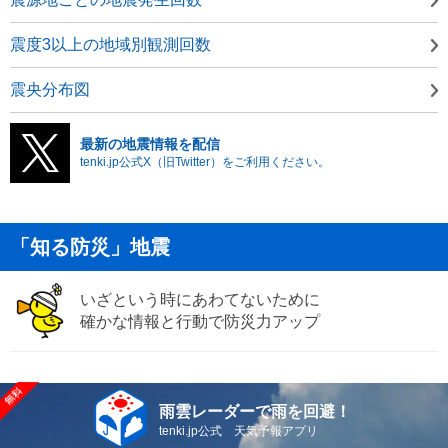
震度3以上の地域別観測回数
震央分布図
最新の地震情報を配信
tenki.jp公式X（旧Twitter）をご利用ください。
「知る防災」地震
いざという時にあわてないために
確かな情報と行動で防災力アップ
雨雲レーダーで雨を回避！
tenki.jp公式 天気予報アプリ