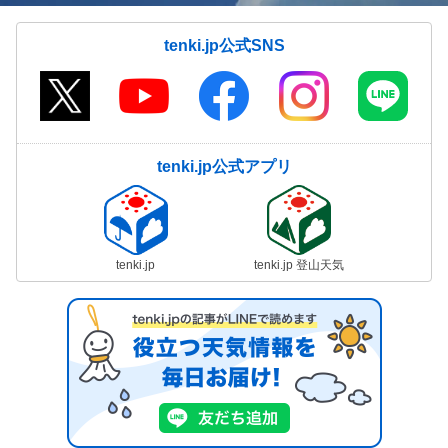
tenki.jp公式SNS
tenki.jp公式アプリ
tenki.jp
tenki.jp 登山天気