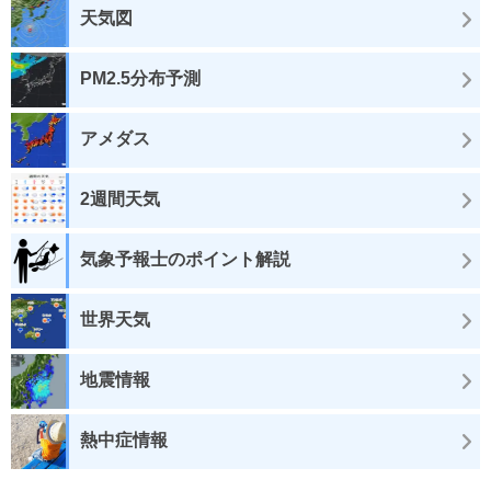
天気図
PM2.5分布予測
アメダス
2週間天気
気象予報士のポイント解説
世界天気
地震情報
熱中症情報