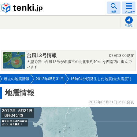
tenki.jp
検索
メニュー
現在地
台風13号情報
07日13:00現在
大型で強い台風13号が名護市の北北東約40kmを西南西に進んで
います
過去の地震情報
2012年05月31日
16時04分頃発生した地震(最大震度1)
地震情報
2012年05月31日16:08発表