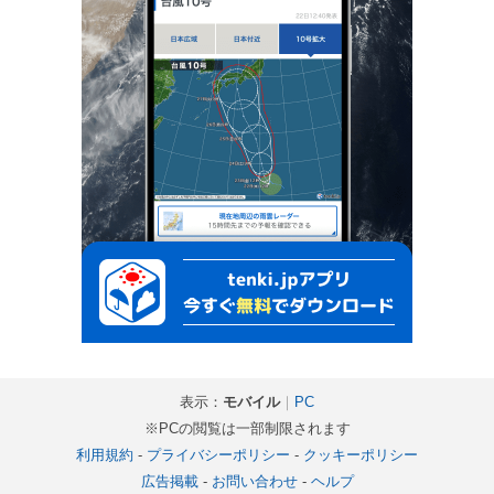
表示：
モバイル
｜
PC
※PCの閲覧は一部制限されます
利用規約
-
プライバシーポリシー
-
クッキーポリシー
広告掲載
-
お問い合わせ
-
ヘルプ