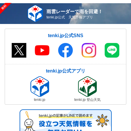
雨雲レーダーで雨を回避！
tenki.jp公式 天気予報アプリ
tenki.jp公式SNS
tenki.jp公式アプリ
tenki.jp
tenki.jp 登山天気