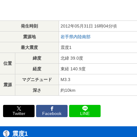
発生時刻
2012年05月31日 16時04分頃
震源地
岩手県内陸南部
最大震度
震度1
緯度
北緯 39.0度
位置
経度
東経 140.9度
マグニチュード
M3.3
震源
深さ
約10km
Twitter
Facebook
LINE
震度1