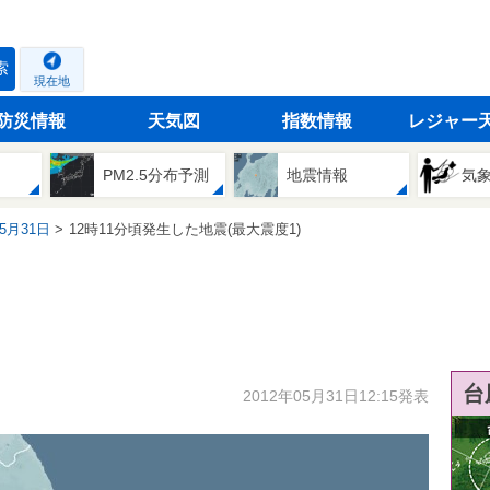
索
現在地
防災情報
天気図
指数情報
レジャー
PM2.5分布予測
地震情報
気
05月31日
12時11分頃発生した地震(最大震度1)
台
2012年05月31日12:15発表