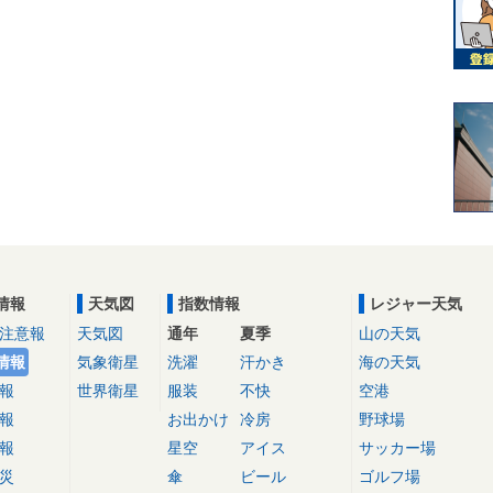
情報
天気図
指数情報
レジャー天気
注意報
天気図
通年
夏季
山の天気
情報
気象衛星
洗濯
汗かき
海の天気
報
世界衛星
服装
不快
空港
報
お出かけ
冷房
野球場
報
星空
アイス
サッカー場
災
傘
ビール
ゴルフ場