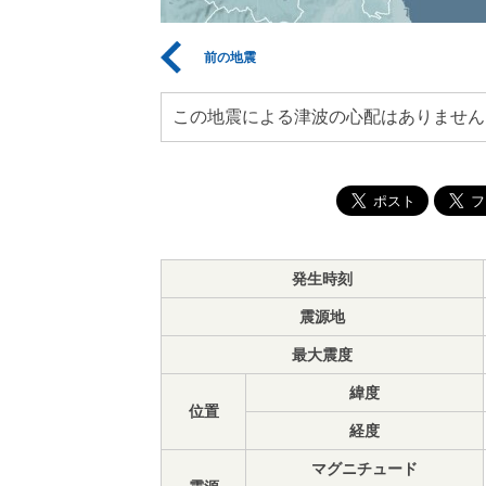
前の地震
この地震による津波の心配はありません
発生時刻
震源地
最大震度
緯度
位置
経度
マグニチュード