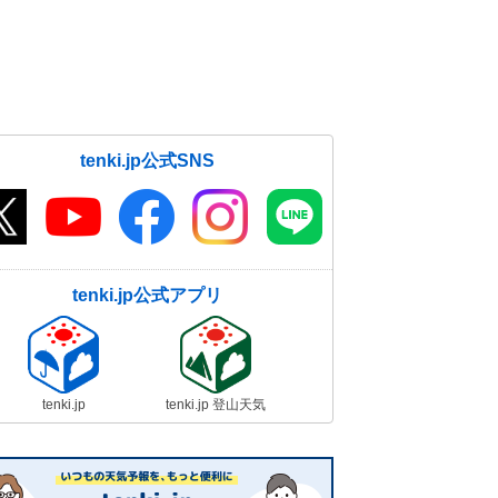
tenki.jp公式SNS
tenki.jp公式アプリ
tenki.jp
tenki.jp 登山天気