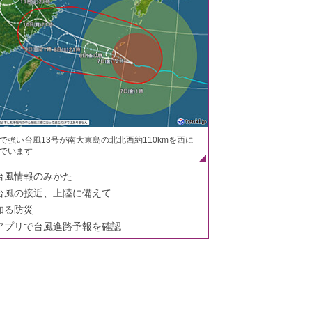
で強い台風13号が南大東島の北北西約110kmを西に
でいます
台風情報のみかた
台風の接近、上陸に備えて
知る防災
アプリで台風進路予報を確認