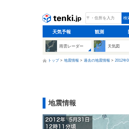
tenki.jp
検
天気予報
観測
雨雲レーダー
天気図
トップ
地震情報
過去の地震情報
2012年
地震情報