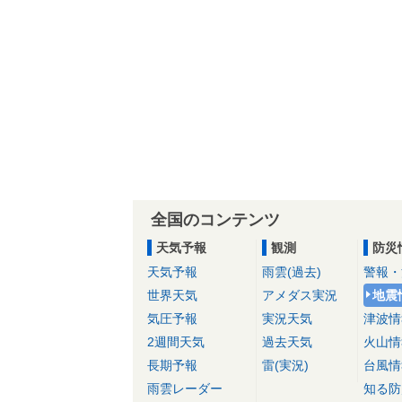
全国のコンテンツ
天気予報
観測
防災
天気予報
雨雲(過去)
警報・
世界天気
アメダス実況
地震
気圧予報
実況天気
津波情
2週間天気
過去天気
火山情
長期予報
雷(実況)
台風情
雨雲レーダー
知る防