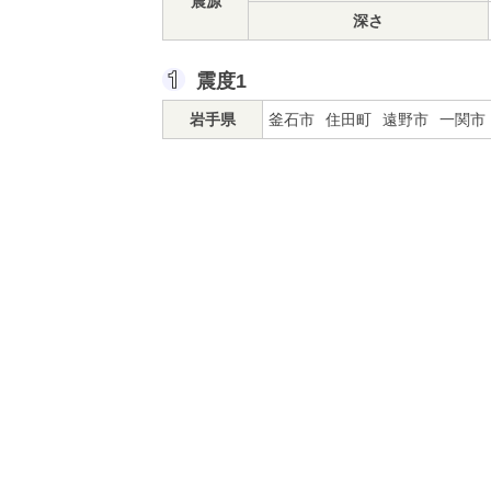
震源
深さ
震度1
岩手県
釜石市
住田町
遠野市
一関市