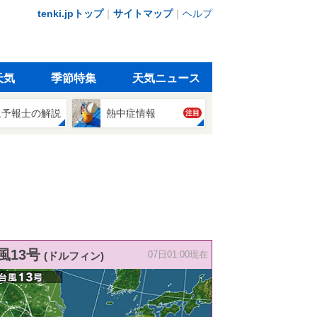
tenki.jpトップ
｜
サイトマップ
｜
ヘルプ
天気
季節特集
天気ニュース
象予報士の解説
熱中症情報
注目
風13号
(ドルフィン)
07日01:00現在