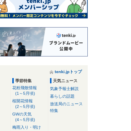
tenki.jpトップ
季節特集
天気ニュース
花粉飛散情報
気象予報士解説
(1～5月頃)
暮らしの話題
桜開花情報
放送局のニュース
(2～5月頃)
特集
GWの天気
(4～5月頃)
梅雨入り・明け