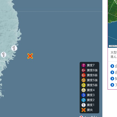
大型
進ん